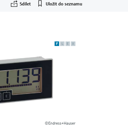
Sdílet
Uložit do seznamu
F
L
E
X
©Endress+Hauser