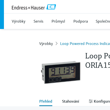
Výrobky
Servis
Průmysl
Podpora
Společn
Výrobky
Loop Powered Process Indic
Loop P
ORIA1
Přehled
Stahování
Konfigur