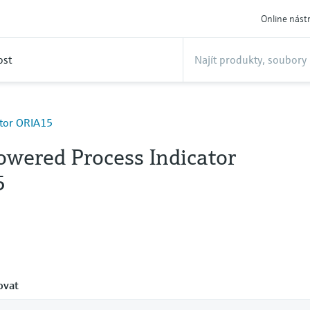
Online nást
ost
ator ORIA15
owered Process Indicator
5
ovat