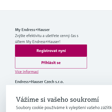
My Endress+Hauser
Zvýšte efektivitu a ušetřete cenný čas s
účtem My Endress+Hauser!
Registrovat nyní
Přihlásit se
Více informací
Endress+Hauser Czech s.r.o.
Czech Republic
Vážíme si vašeho soukromí
+420 234 724 450
Soubory cookie používáme k vylepšení vašeho zážitku