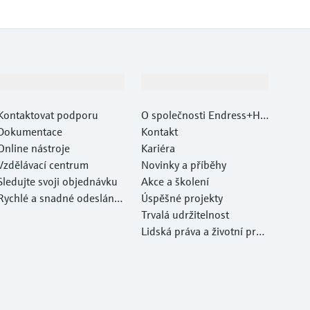
Podpora
Společnost
Kontaktovat podporu
O společnosti Endress+Ha
Dokumentace
user
Kontakt
Online nástroje
Kariéra
Vzdělávací centrum
Novinky a příběhy
Sledujte svoji objednávku
Akce a školení
Rychlé a snadné odeslání v
Úspěšné projekty
ašeho zařízení
Trvalá udržitelnost
Lidská práva a životní pros
tředí