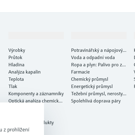
Výrobky a Servis
Průmysl
Výrobky
Potravinářský a nápojový p
Průtok
růmysl
Voda a odpadní voda
Hladina
Ropa a plyn: Palivo pro za
Analýza kapalin
myšlení
Farmacie
Teplota
Chemický průmysl
Tlak
Energetický průmysl
Komponenty a záznamníky
Težební průmysl, nerosty a
Optická analýza chemickýc
kovy
Spolehlivá doprava páry
h vlastností
Netilion IIoT
Software
Doporučené produkty
 z prohlížení
Online nástroje