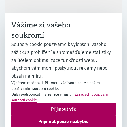
Výrobky a Servis
Průmysl
Vážíme si vašeho
soukromí
Podpora
Soubory cookie používáme k vylepšení vašeho
zážitku z prohlížení a shromažďujeme statistiky
za účelem optimalizace funkčnosti webu,
Společnost
abychom vám mohli poskytnout reklamy nebo
obsah na míru.
Výběrem možnosti „Přijmout vše“ souhlasíte s naším
používáním souborů cookie.
CZE
•
čeština
Další podrobnosti naleznete v našich
Zásadách používání
souborů cookie
.
Přijmout vše
Copyright © Endress+Hauser Group Services AG
Imprint
Podmínky používání
Ochrana dat
Přijmout pouze nezbytné
Všeobecné obchodní podmínky