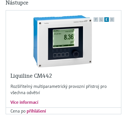
Nástupce
F
L
E
X
Liquiline CM442
Rozšiřitelný multiparametrický provozní přístroj pro
všechna odvětví
Více informací
Cena po
přihlášení