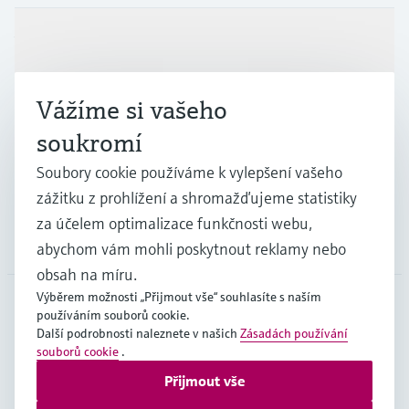
Měření přenosu mikrovln
Měření hladin pomocí mikrovlnné
transparentností procesů na úrovni
Vyhledávání, výběr a konfigurace produktů
bariéry
pomocí parametrů aplikace
Výrobky a Servis
rozhodování
Technologie Memosens
Prohlížeč zařízení
Měření hladiny pomocí tlaku
Nakupovat vše
Vážíme si vašeho
Získejte přístup ke specifickým informacím
Průmysl
o daném přístroji (návodům k obsluze,
Nakupovat vše
soukromí
technickým informacím, modernější náhradě
a náhradních dílech) zadáním
Soubory cookie používáme k vylepšení vašeho
Podpora
Endress+Hauser výrobního čísla, které se
Vyhledávač náhradních dílů
zážitku z prohlížení a shromažďujeme statistiky
nachází na typovém štítku přístroje.
Vyhledat náhradní díly podle kořenového
za účelem optimalizace funkčnosti webu,
adresáře produktu, objednacího kódu nebo
Společnost
sériového čísla
abychom vám mohli poskytnout reklamy nebo
obsah na míru.
Výběrem možnosti „Přijmout vše“ souhlasíte s naším
používáním souborů cookie.
CZE
•
čeština
Další podrobnosti naleznete v našich
Zásadách používání
souborů cookie
.
Přijmout vše
Copyright © Endress+Hauser Group Services AG