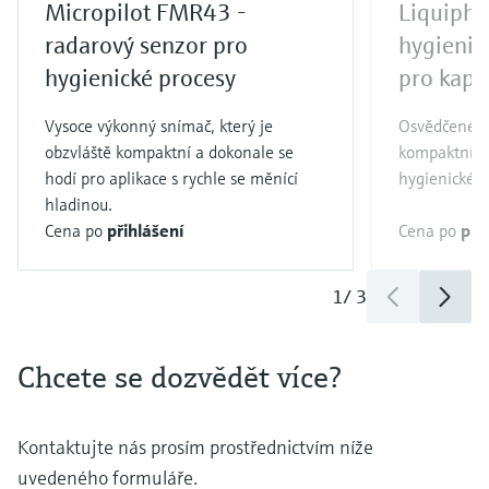
Micropilot FMR43 -
Liquipha
radarový senzor pro
hygienic
hygienické procesy
pro kapa
Vysoce výkonný snímač, který je
Osvědčené v 
obzvláště kompaktní a dokonale se
kompaktní a
hodí pro aplikace s rychle se měnící
hygienické a
hladinou.
Cena po
přihlášení
Cena po
při
1
/
3
Chcete se dozvědět více?
Kontaktujte nás prosím prostřednictvím níže
uvedeného formuláře.