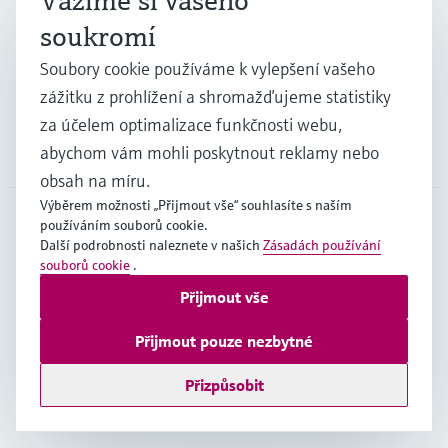
Vážíme si vašeho
Průmysl
soukromí
Soubory cookie používáme k vylepšení vašeho
Podpora
zážitku z prohlížení a shromažďujeme statistiky
za účelem optimalizace funkčnosti webu,
Společnost
abychom vám mohli poskytnout reklamy nebo
obsah na míru.
Výběrem možnosti „Přijmout vše“ souhlasíte s naším
používáním souborů cookie.
Další podrobnosti naleznete v našich
Zásadách používání
CZE
•
čeština
souborů cookie
.
Přijmout vše
Copyright © Endress+Hauser Group Services AG
Přijmout pouze nezbytné
Imprint
Podmínky používání
Ochrana dat
Všeobecné obchodní podmínky
Přizpůsobit