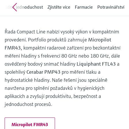
Měření přenosu mikrovln
Měření hladin pomocí mikrovlnné
ořádná jednoduchost
transparentností procesů na úrovni
Zjistěte více
Farmacie
Potravinářství
Vyhledávání, výběr a konfigurace produktů
bariéry
pomocí parametrů aplikace
rozhodování
Technologie Memosens
Prohlížeč zařízení
Měření hladiny pomocí tlaku
Řada Compact Line nabízí vysoký výkon v kompaktním
Nakupovat vše
Získejte přístup ke specifickým informacím
provedení. Portfolio produktů zahrnuje
Micropilot
o daném přístroji (návodům k obsluze,
Nakupovat vše
technickým informacím, modernější náhradě
FMR43,
kompaktní radarové zařízení pro bezkontaktní
a náhradních dílech) zadáním
měření hladiny s frekvencí 80 GHz nebo 180 GHz, dále
Endress+Hauser výrobního čísla, které se
Vyhledávač náhradních dílů
nachází na typovém štítku přístroje.
osvědčený bodový snímač hladiny
Liquiphant FTL43
a
Vyhledat náhradní díly podle kořenového
spolehlivý
Cerabar PMP43
pro měření tlaku a
adresáře produktu, objednacího kódu nebo
sériového čísla
hydrostatické hladiny. Naše řešení jsou speciálně
navržena pro splnění požadavků v hygienických
aplikacích a zvyšují produktivitu, bezpečnost a
jednoduchost procesů.
Micropilot FMR43