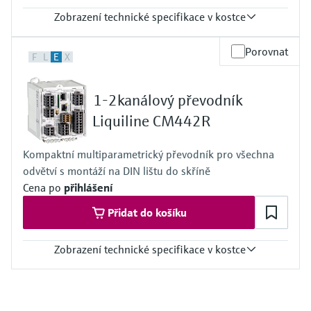
Zobrazení technické specifikace v kostce
Rozsah měření
Porovnat
F
L
E
X
1 μS/cm až 500 mS/cm
Procesní teplota
−5 až 120 °C (23 až 248 °F)
1-2kanálový převodník
Sterilizace: max. 140 °C při 6 bar po dobu max. 45 min
(Max. 284 °F při 87 psi po dobu max. 45 min)
Liquiline CM442R
Procesní tlak
17 bar abs při 20 °C (247 psi při 68 °F)
Kompaktní multiparametrický převodník pro všechna
9 bar abs při 120 °C (131 psi při 248 °F)
odvětví s montáží na DIN lištu do skříně
Cena po
přihlášení
Přidat do košíku
Zobrazení technické specifikace v kostce
Vstup
1 až 2 binární vstupy Memosens
2x vstup 0/4 až 20 mA volitelně