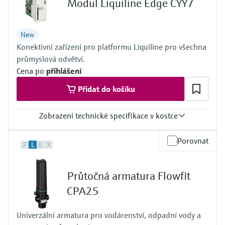
Modul Liquiline Edge CYY7
Ochrana proti vniknutí
IP 66 / IP 67
New
Konektivní zařízení pro platformu Liquiline pro všechna
průmyslová odvětví.
Cena po
přihlášení
Přidat do košíku
Zobrazení technické specifikace v kostce
Výstup/komunikace
Porovnat
F
L
E
X
connection to Netilion Cloud Platform:
Ethernet; radio communication
Ochrana proti vniknutí
Průtočná armatura Flowfit
depending on Liquiline platform product
CPA25
Univerzální armatura pro vodárenství, odpadní vody a