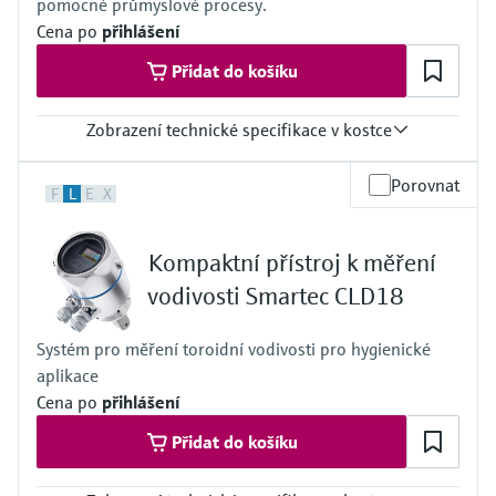
pomocné průmyslové procesy.
Cena po
přihlášení
Přidat do košíku
Zobrazení technické specifikace v kostce
Procesní teplota
Porovnat
F
L
E
X
0 to 80°C
(32 to 176°F)
Procesní tlak
Kompaktní přístroj k měření
max. 6 bar at 20°C
(87 psi at 68°F)
vodivosti Smartec CLD18
Systém pro měření toroidní vodivosti pro hygienické
aplikace
Cena po
přihlášení
Přidat do košíku