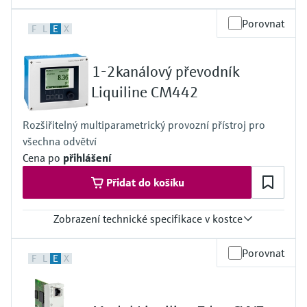
Měření přenosu mikrovln
Měření hladin pomocí mikrovlnné
transparentností procesů na úrovni
Vyhledávání, výběr a konfigurace produktů
Vstup
Porovnat
bariéry
F
L
E
X
pomocí parametrů aplikace
Jednokanálový převodník pro Memosens a analogové signály (pH,
rozhodování
Technologie Memosens
ORP, vodivost)
Výstup/komunikace
Prohlížeč zařízení
Měření hladiny pomocí tlaku
1-2kanálový převodník
1/2 × 4–20 mA, HART, Profibus PA, FF
Nakupovat vše
Získejte přístup ke specifickým informacím
volitelně druhý výstup i dodatečně
Liquiline CM442
o daném přístroji (návodům k obsluze,
Nakupovat vše
Ochrana proti vniknutí
technickým informacím, modernější náhradě
IP 66/67, NEMA4X
a náhradních dílech) zadáním
Rozšiřitelný multiparametrický provozní přístroj pro
Endress+Hauser výrobního čísla, které se
Vyhledávač náhradních dílů
všechna odvětví
nachází na typovém štítku přístroje.
Vyhledat náhradní díly podle kořenového
Cena po
přihlášení
adresáře produktu, objednacího kódu nebo
Přidat do košíku
sériového čísla
Zobrazení technické specifikace v kostce
Vstup
Porovnat
F
L
E
X
1 až 2 binární vstupy Memosens
Výstup/komunikace
2× až 4× proudové výstupy 0/4–20 mA
alarmové relé, 2× relé