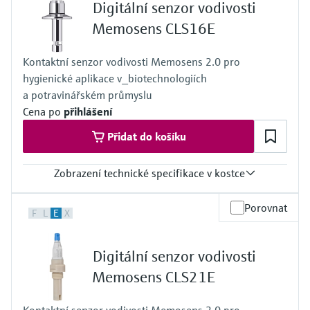
Digitální senzor vodivosti
Závitovaný s pevným kabelem:
−20 až 100 °C (−4 až 212 °F)
Memosens CLS16E
Závitovaný s bajonetovou hlavicí:
−20 až 120 °C (−4 až 248 °F)
Kontaktní senzor vodivosti Memosens 2.0 pro
Sterilizace: max. 140 °C (284 °F) po 30 minut
hygienické aplikace v_biotechnologiích
Procesní tlak
13 bar při 20 °C (188 psi při 68 °F) absolutní
a potravinářském průmyslu
1 bar při 120 °C (14 psi při 248 °F) absolutní
Cena po
přihlášení
Přidat do košíku
Zobrazení technické specifikace v kostce
Rozsah měření
Porovnat
F
L
E
X
k = 0,1: 0,04 až 500 µS/cm
Procesní teplota
−5 až 120 °C (23 až 248 °F)
Digitální senzor vodivosti
pro sterilizaci: max. 150 °C při tlaku 5 bar
(Max. 302 °F při tlaku 73 psi)
Memosens CLS21E
Procesní tlak
13 bar při 20 °C (188 psi při 68 °F)