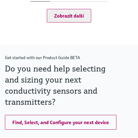
2x binární vstup volitelně
Výstup/komunikace
Zobrazit další
2× až 8× proudové výstupy 0/4–20 mA
alarmové relé, 2× relé, ProfibusDP, Modbus RS485,
Modbus TCP, Ethernet
Ochrana proti vniknutí
Převodník: IP 20
Volitelný displej: IP 66
Get started with our Product Guide BETA
Do you need help selecting
and sizing your next
conductivity sensors and
transmitters?
Find, Select, and Configure your next device