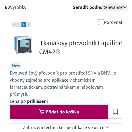
AG
Vzdělávací centrum
Měření průtoku diferenčním
Tablety pro nastavování přístrojů
Endress+Hauser Optical Analysis
Kultura a hodnoty
63
Výrobky
Seřadit podle:
Relevance
Optická analýza chemických
Automatické vzorkovače
Netilion Device Viewer
Težební průmysl, nerosty a kovy
Kariéra
Vyhledávač událostí a školení
Vzdělávací centrum - Objevte vedené kurzy a
tlakem
Hydrostatické měření výšky hladiny
Kompaktní teploměry
Analyzátory procesních plynů
Job opportunities at
zdroje na vzdělávací platformě
vlastností
Správci energií a správci aplikací
Endress+Hauser SICK
Trvalá udržitelnost
Porovnat
Endress+Hauser a získejte nové dovednosti
Endress+Hauser SICK
F
L
E
X
Analyzátory TOC, CHSK a SAK
Netilion Water
Spolehlivá doprava páry
Nakupovat vše
Konduktivní měření hladiny
Teplotní spínače
Zařízení pro měření kvality ovzduší
odkudkoli.
Netilion IIoT
Přepěťová ochrana
Sdružené společnosti
Akce a školení
ORP senzory a převodníky
1kanálový převodník Liquiline
Měření hladiny plovákovým
Povrchové teploměry
Detektory kouře
Vyberte si ze širokého výběru akcí v podobě
Software
Nakupovat vše
školení, seminářů, výstav, summitů nebo
spínačem
Ve středu pozornosti pro
CM42B
online seminářů.
Senzory a převodníky rozhraní
Kabelové sondy
Zařízení pro vizuální měření
všechna odvětví
voda–kal
Radiometrické měření hladiny
New
vzdálenosti
Vícebodové teplotní senzory
Dvouvodičový převodník pro prostředí SNV a BNV. Je
Nástroje pro produkty
Udržitelná řešení pro průmyslové
Analyzátory a senzory nutrientů
vhodný zejména pro aplikace v chemickém,
Měření hladiny lopatkovým
Výškové detektory
trhy
farmaceutickém, potravinářském a nápojovém
Nakupovat vše
spínačem
Vyhledávač produktů
průmyslu.
Analyzátory kovů a dalších
Nakupovat vše
Náš vyhledávač produktů vám pomůže najít
Transformace zpracovatelského
Cena po
přihlášení
parametrů
vhodná měřicí zařízení, software nebo
Servoměření hladiny
průmyslu prostřednictvím
systémové součásti podle požadovaných
Přidat do košíku
digitalizace
vlastností produktů.
Procesní fotometry
Elektromechanické měření hladiny
Výběr produktu v systému
Zobrazení technické specifikace v kostce
Provozní dokonalost poháněná
Applicatoru