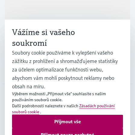
Výrobky a Servis
Průmysl
Vážíme si vašeho
soukromí
Podpora
Soubory cookie používáme k vylepšení vašeho
zážitku z prohlížení a shromažďujeme statistiky
za účelem optimalizace funkčnosti webu,
Společnost
abychom vám mohli poskytnout reklamy nebo
obsah na míru.
Výběrem možnosti „Přijmout vše“ souhlasíte s naším
používáním souborů cookie.
CZE
•
čeština
Další podrobnosti naleznete v našich
Zásadách používání
souborů cookie
.
Přijmout vše
Copyright © Endress+Hauser Group Services AG
Imprint
Podmínky používání
Ochrana dat
Přijmout pouze nezbytné