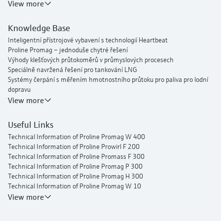
View more
Knowledge Base
Inteligentní přístrojové vybavení s technologií Heartbeat
Proline Promag – jednoduše chytré řešení
Výhody klešťových průtokoměrů v průmyslových procesech
Speciálně navržená řešení pro tankování LNG
Systémy čerpání s měřením hmotnostního průtoku pro paliva pro lodní
dopravu
Inteligentní správa vodovodní sítě
View more
Endress+Hauser Flow
Useful Links
Technical Information of Proline Promag W 400
Technical Information of Proline Prowirl F 200
Technical Information of Proline Promass F 300
Technical Information of Proline Promag P 300
Technical Information of Proline Promag H 300
Technical Information of Proline Promag W 10
Operating Instructions Picomag IO-Link
View more