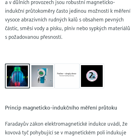
a v důlních provozech jsou robustní magneticko-
indukční průtokoměry často jedinou možností k měření
vysoce abrazivních rudných kalů s obsahem pevných
částic, směsí vody a písku, plniv nebo sypkých materiálů
s požadovanou přesností.
Princip magneticko-indukčního měření průtoku
Faradayův zákon elektromagnetické indukce uvádí, že
kovová tyč pohybující se v magnetickém poli indukuje