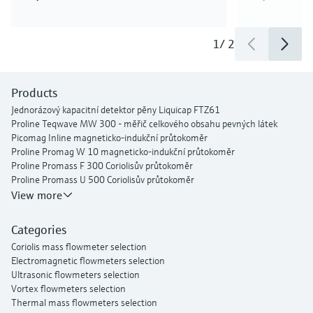
1
/
2
Products
Jednorázový kapacitní detektor pěny Liquicap FTZ61
Proline Teqwave MW 300 - měřič celkového obsahu pevných látek
Picomag Inline magneticko-indukční průtokoměr
Proline Promag W 10 magneticko-indukční průtokoměr
Proline Promass F 300 Coriolisův průtokoměr
Proline Promass U 500 Coriolisův průtokoměr
Proline Prosonic Flow P 500 je ultrazvukový měřič průtoku s upevňovací
View more
svorkou
Ultrazvukový příložný průtokoměr Proline Prosonic Flow W 400
Categories
Proline Prowirl F 200 vírový průtokoměr
Coriolis mass flowmeter selection
Proline t-mass I 300 termický hmotnostní průtokoměr
Electromagnetic flowmeters selection
Ultrasonic flowmeters selection
Vortex flowmeters selection
Thermal mass flowmeters selection