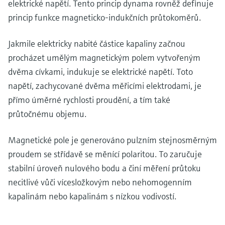
elektrické napětí. Tento princip dynama rovněž definuje
princip funkce magneticko-indukčních průtokoměrů.
Jakmile elektricky nabité částice kapaliny začnou
procházet umělým magnetickým polem vytvořeným
dvěma cívkami, indukuje se elektrické napětí. Toto
napětí, zachycované dvěma měřicími elektrodami, je
přímo úměrné rychlosti proudění, a tím také
průtočnému objemu.
Magnetické pole je generováno pulzním stejnosměrným
proudem se střídavě se měnící polaritou. To zaručuje
stabilní úroveň nulového bodu a činí měření průtoku
necitlivé vůči vícesložkovým nebo nehomogenním
kapalinám nebo kapalinám s nízkou vodivostí.