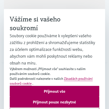
Výrobky a Servis
Vážíme si vašeho
Průmysl
soukromí
Soubory cookie používáme k vylepšení vašeho
Podpora
zážitku z prohlížení a shromažďujeme statistiky
za účelem optimalizace funkčnosti webu,
Společnost
abychom vám mohli poskytnout reklamy nebo
obsah na míru.
Výběrem možnosti „Přijmout vše“ souhlasíte s naším
používáním souborů cookie.
CZE
•
čeština
Další podrobnosti naleznete v našich
Zásadách používání
souborů cookie
.
Přijmout vše
Copyright © Endress+Hauser Group Services AG
Imprint
Podmínky používání
Ochrana dat
Přijmout pouze nezbytné
Všeobecné obchodní podmínky