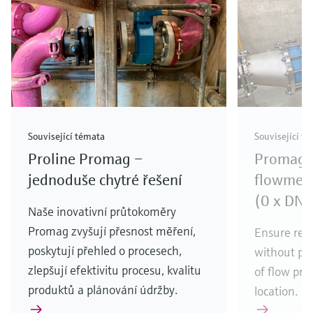
Související témata
Související t
Proline Promag –
Promag e
jednoduše chytré řešení
flowmete
(0 x DN f
Naše inovativní průtokoměry
Promag zvyšují přesnost měření,
Ensure rel
poskytují přehled o procesech,
without pre
zlepšují efektivitu procesu, kvalitu
of flow pro
produktů a plánování údržby.
location.