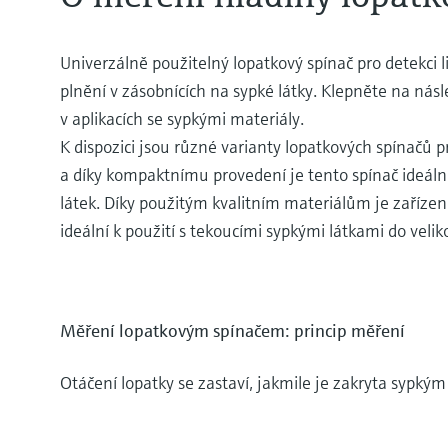
Univerzálně použitelný lopatkový spínač pro detekci l
plnění v zásobnících na sypké látky. Klepněte na násle
v aplikacích se sypkými materiály.
K dispozici jsou různé varianty lopatkových spínačů p
a díky kompaktnímu provedení je tento spínač ideální
látek. Díky použitým kvalitním materiálům je zařízení
ideální k použití s tekoucími sypkými látkami do veli
Měření lopatkovým spínačem: princip měření
Otáčení lopatky se zastaví, jakmile je zakryta sypkým