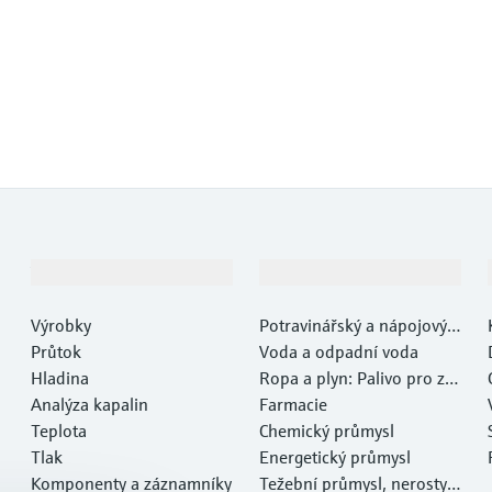
Výrobky a Servis
Průmysl
Výrobky
Potravinářský a nápojový p
Průtok
růmysl
Voda a odpadní voda
Hladina
Ropa a plyn: Palivo pro za
Analýza kapalin
myšlení
Farmacie
Teplota
Chemický průmysl
Tlak
Energetický průmysl
Komponenty a záznamníky
Težební průmysl, nerosty a