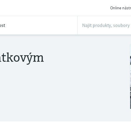
Online nást
ost
atkovým