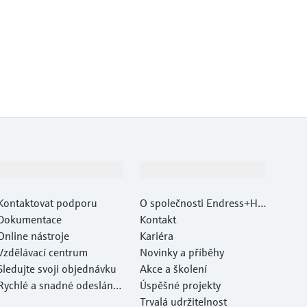
Podpora
Společnost
Kontaktovat podporu
O společnosti Endress+Ha
Dokumentace
user
Kontakt
Online nástroje
Kariéra
Vzdělávací centrum
Novinky a příběhy
Sledujte svoji objednávku
Akce a školení
Rychlé a snadné odeslání v
Úspěšné projekty
ašeho zařízení
Trvalá udržitelnost