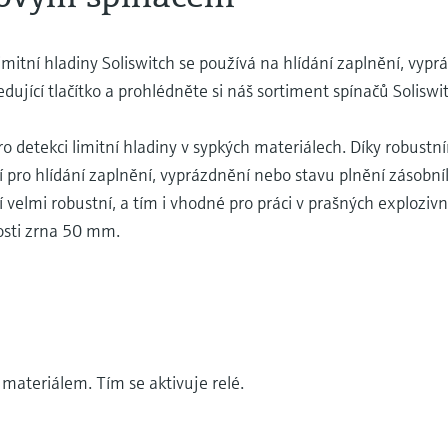
imitní hladiny Soliswitch se používá na hlídání zaplnění, vyp
dující tlačítko a prohlédněte si náš sortiment spínačů Soliswit
ro detekci limitní hladiny v sypkých materiálech. Díky robust
 pro hlídání zaplnění, vyprázdnění nebo stavu plnění zásobní
 velmi robustní, a tím i vhodné pro práci v prašných explozivní
kosti zrna 50 mm.
 materiálem. Tím se aktivuje relé.