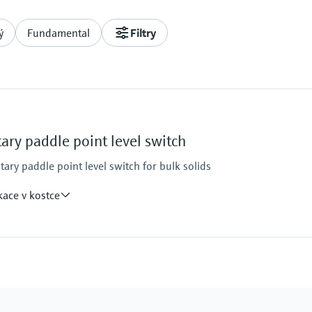
ý
Fundamental
Filtry
ary paddle point level switch
tary paddle point level switch for bulk solids
kace v kostce
Min. hustota média
>= 80 g/l
odnota přetlaku
)