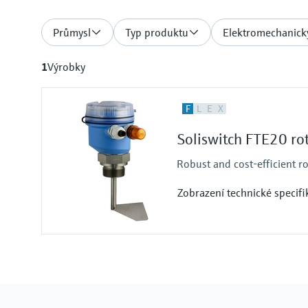
Průmysl
Typ produktu
Elektromechanick
1
Výrobky
F
L
E
X
Soliswitch FTE20 rot
Robust and cost-efficient ro
Zobrazení technické specifi
Procesní teplota
−20 °C až 80 °C (−4 °F až 170 °F)
Procesní tlak / max. limitní h
0,5 bar až 1,5 bar (7 psi až 22 psi