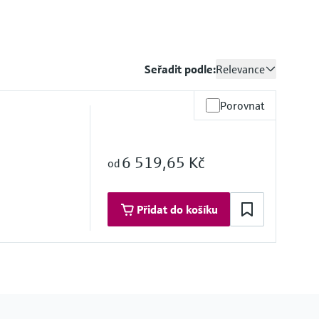
Seřadit podle:
Relevance
Porovnat
6 519,65 Kč
od
Přidat do košíku