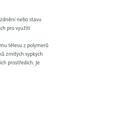
rázdnění nebo stavu
ch pro využití
nímu tělesu z polymerů
ků zrnitých sypkých
ch prostředích. Je