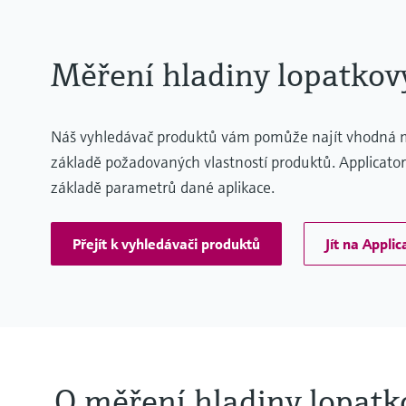
Měření hladiny lopatko
Náš vyhledávač produktů vám pomůže najít vhodná mě
základě požadovaných vlastností produktů. Applicato
základě parametrů dané aplikace.
Přejít k vyhledávači produktů
Jít na Applic
O měření hladiny lopat