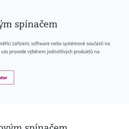
vým spínačem
řicí zařízení, software nebo systémové součásti na
r vás provede výběrem jednotlivých produktů na
ator
kovým spínačem