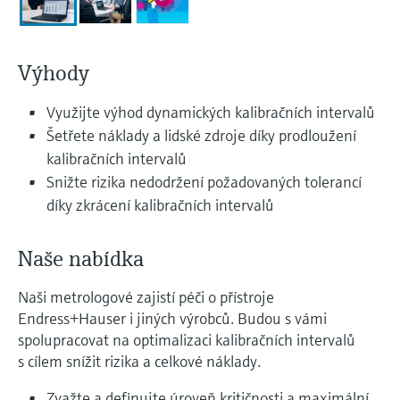
Měření přenosu mikrovln
Měření hladin pomocí mikrovlnné
transparentností procesů na úrovni
Vyhledávání, výběr a konfigurace produktů
bariéry
pomocí parametrů aplikace
rozhodování
Technologie Memosens
Výhody
Prohlížeč zařízení
Měření hladiny pomocí tlaku
Nakupovat vše
Získejte přístup ke specifickým informacím
Využijte výhod dynamických kalibračních intervalů
o daném přístroji (návodům k obsluze,
Nakupovat vše
Šetřete náklady a lidské zdroje díky prodloužení
technickým informacím, modernější náhradě
kalibračních intervalů
a náhradních dílech) zadáním
Endress+Hauser výrobního čísla, které se
Snižte rizika nedodržení požadovaných tolerancí
Vyhledávač náhradních dílů
nachází na typovém štítku přístroje.
díky zkrácení kalibračních intervalů
Vyhledat náhradní díly podle kořenového
adresáře produktu, objednacího kódu nebo
sériového čísla
Naše nabídka
Naši metrologové zajistí péči o přístroje
Endress+Hauser i jiných výrobců. Budou s vámi
spolupracovat na optimalizaci kalibračních intervalů
s cílem snížit rizika a celkové náklady.
Zvažte a definujte úroveň kritičnosti a maximální