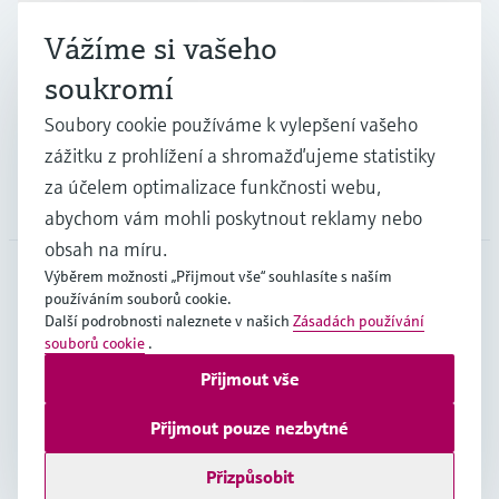
Průmysl
Vážíme si vašeho
soukromí
Podpora
Soubory cookie používáme k vylepšení vašeho
zážitku z prohlížení a shromažďujeme statistiky
za účelem optimalizace funkčnosti webu,
Společnost
abychom vám mohli poskytnout reklamy nebo
obsah na míru.
Výběrem možnosti „Přijmout vše“ souhlasíte s naším
používáním souborů cookie.
CZE
•
čeština
Další podrobnosti naleznete v našich
Zásadách používání
souborů cookie
.
Přijmout vše
Copyright © Endress+Hauser Group Services AG
Imprint
Podmínky používání
Ochrana dat
Přijmout pouze nezbytné
Všeobecné obchodní podmínky
Přizpůsobit