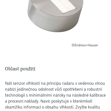
Měření přenosu mikrovln
Měření hladin pomocí mikrovlnné
transparentností procesů na úrovni
Vyhledávání, výběr a konfigurace produktů
bariéry
pomocí parametrů aplikace
rozhodování
Technologie Memosens
Prohlížeč zařízení
Měření hladiny pomocí tlaku
Nakupovat vše
Získejte přístup ke specifickým informacím
o daném přístroji (návodům k obsluze,
Nakupovat vše
technickým informacím, modernější náhradě
a náhradních dílech) zadáním
©Endress+Hauser
Endress+Hauser výrobního čísla, které se
Vyhledávač náhradních dílů
nachází na typovém štítku přístroje.
Vyhledat náhradní díly podle kořenového
adresáře produktu, objednacího kódu nebo
sériového čísla
Oblast použití
Náš senzor vlhkosti na principu radaru s vedenou vlnou
nabízí jedinečnou odolnost vůči opotřebení a robustní
technologii s minimálními nároky na následné kalibrace
a procesní náklady. Navíc poskytuje v kterémkoli
okamžiku informaci o obsahu vlhkosti. Zvyšte kvalitu