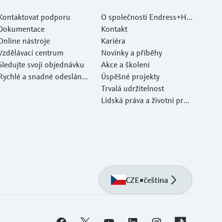
Kontaktovat podporu
O společnosti Endress+Ha
Dokumentace
user
Kontakt
Online nástroje
Kariéra
Vzdělávací centrum
Novinky a příběhy
Sledujte svoji objednávku
Akce a školení
Rychlé a snadné odeslání v
Úspěšné projekty
ašeho zařízení
Trvalá udržitelnost
Lidská práva a životní pros
tředí
CZE
•
čeština