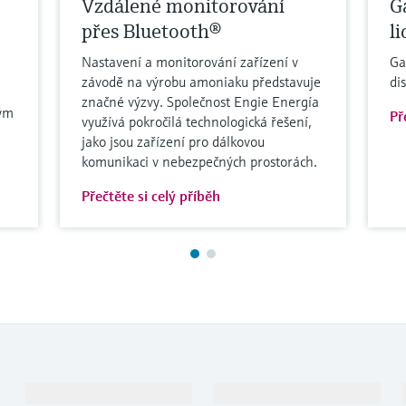
Vzdálené monitorování
G
přes Bluetooth®
l
Nastavení a monitorování zařízení v
Ga
závodě na výrobu amoniaku představuje
di
značné výzvy. Společnost Engie Energía
kým
Př
využívá pokročilá technologická řešení,
jako jsou zařízení pro dálkovou
komunikaci v nebezpečných prostorách.
Přečtěte si celý příběh
Výrobky a Servis
Průmysl