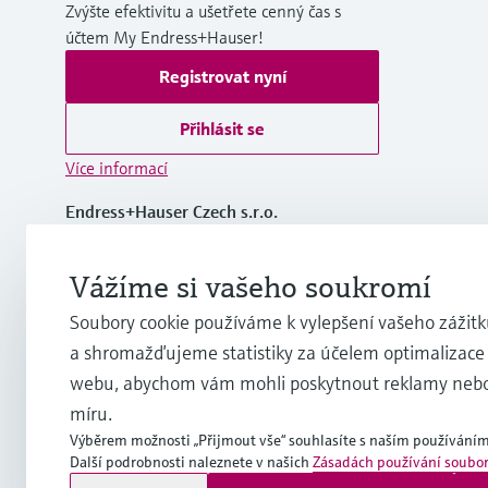
Zvýšte efektivitu a ušetřete cenný čas s
účtem My Endress+Hauser!
Registrovat nyní
Přihlásit se
Více informací
Endress+Hauser Czech s.r.o.
Czech Republic
Vážíme si vašeho soukromí
+420 234 724 450
Soubory cookie používáme k vylepšení vašeho zážitku
a shromažďujeme statistiky za účelem optimalizace
info.cz@endress.com
webu, abychom vám mohli poskytnout reklamy neb
míru.
Výběrem možnosti „Přijmout vše“ souhlasíte s naším používáním
Další podrobnosti naleznete v našich
Zásadách používání soubor
Copyright © Endress+Hauser Group Services AG