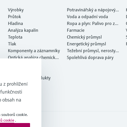
Výrobky
Potravinářský a nápojový p
Průtok
růmysl
Voda a odpadní voda
Hladina
Ropa a plyn: Palivo pro za
Analýza kapalin
myšlení
Farmacie
Teplota
Chemický průmysl
Tlak
Energetický průmysl
Komponenty a záznamníky
Težební průmysl, nerosty a
Optická analýza chemickýc
kovy
Spolehlivá doprava páry
h vlastností
Netilion IIoT
Software
Doporučené produkty
 z prohlížení
Online nástroje
 funkčnosti
Servis
o obsah na
 souborů cookie.
ů cookie
.