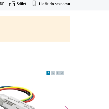
PDF
Sdílet
Uložit do seznamu
F
L
E
X