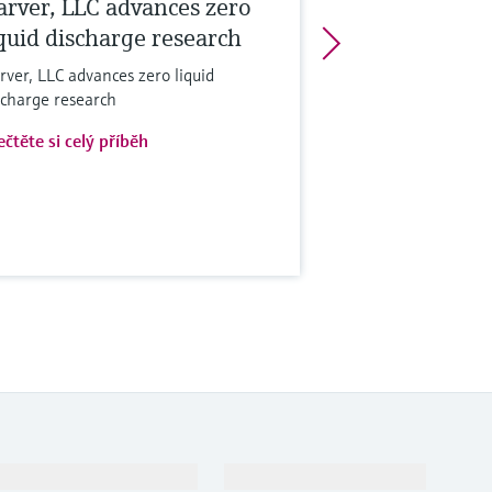
arver, LLC advances zero
iquid discharge research
rver, LLC advances zero liquid
scharge research
ečtěte si celý příběh
Podpora
Společnost