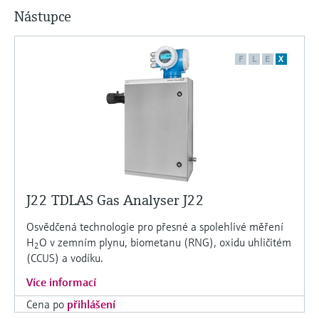
Nástupce
F
L
E
X
J22 TDLAS Gas Analyser J22
Osvědčená technologie pro přesné a spolehlivé měření
H
O v zemním plynu, biometanu (RNG), oxidu uhličitém
2
(CCUS) a vodíku.
Více informací
Cena po
přihlášení