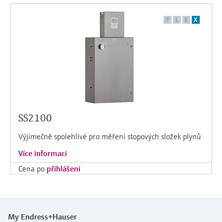
F
L
E
X
SS2100
Výjimečně spolehlivé pro měření stopových složek plynů
Více informací
Cena po
přihlášení
My Endress+Hauser