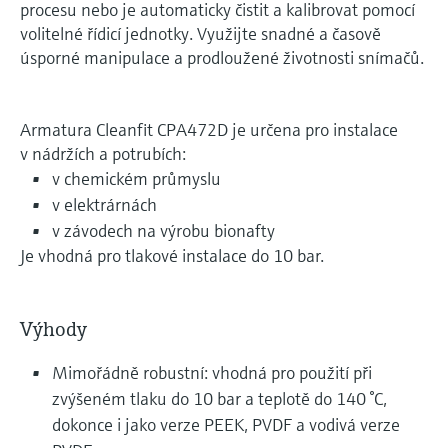
procesu nebo je automaticky čistit a kalibrovat pomocí
volitelné řídicí jednotky. Využijte snadné a časově
úsporné manipulace a prodloužené životnosti snímačů.
Armatura Cleanfit CPA472D je určena pro instalace
v nádržích a potrubích:
v chemickém průmyslu
v elektrárnách
v závodech na výrobu bionafty
Je vhodná pro tlakové instalace do 10 bar.
Výhody
Mimořádně robustní: vhodná pro použití při
zvýšeném tlaku do 10 bar a teplotě do 140 °C,
dokonce i jako verze PEEK, PVDF a vodivá verze