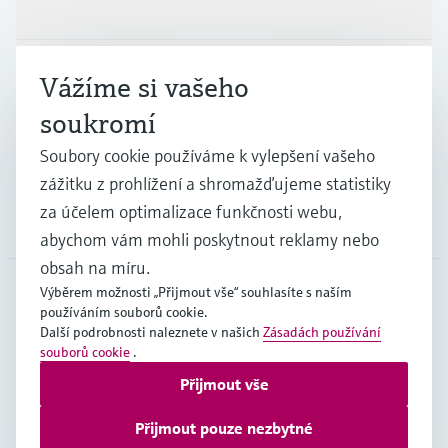
Výrobky a Servis
Průmysl
Vážíme si vašeho
soukromí
Podpora
Soubory cookie používáme k vylepšení vašeho
zážitku z prohlížení a shromažďujeme statistiky
za účelem optimalizace funkčnosti webu,
Společnost
abychom vám mohli poskytnout reklamy nebo
obsah na míru.
Výběrem možnosti „Přijmout vše“ souhlasíte s naším
používáním souborů cookie.
CZE
•
čeština
Další podrobnosti naleznete v našich
Zásadách používání
souborů cookie
.
Přijmout vše
Copyright © Endress+Hauser Group Services AG
Imprint
Podmínky používání
Ochrana dat
Přijmout pouze nezbytné
Všeobecné obchodní podmínky