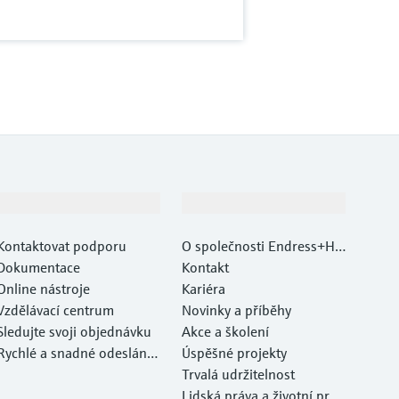
Podpora
Společnost
Kontaktovat podporu
O společnosti Endress+Ha
Dokumentace
user
Kontakt
Online nástroje
Kariéra
Vzdělávací centrum
Novinky a příběhy
Sledujte svoji objednávku
Akce a školení
Rychlé a snadné odeslání v
Úspěšné projekty
ašeho zařízení
Trvalá udržitelnost
Lidská práva a životní pros