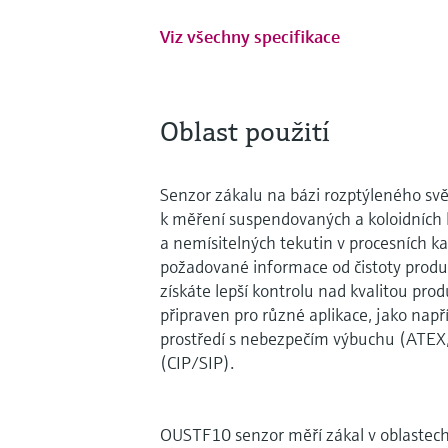
Viz všechny specifikace
Oblast použití
Senzor zákalu na bázi rozptýleného sv
k měření suspendovaných a koloidních 
a nemísitelných tekutin v procesních k
požadované informace od čistoty produk
získáte lepší kontrolu nad kvalitou pr
připraven pro různé aplikace, jako napří
prostředí s nebezpečím výbuchu (ATEX,
(CIP/SIP).
OUSTF10 senzor měří zákal v oblastech