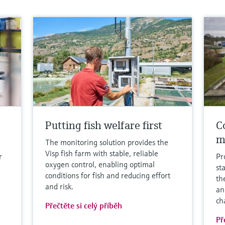
Putting fish welfare first
Co
m
The monitoring solution provides the
Visp fish farm with stable, reliable
r
Pr
oxygen control, enabling optimal
st
conditions for fish and reducing effort
th
and risk.
an
ch
Přečtěte si celý příběh
Př