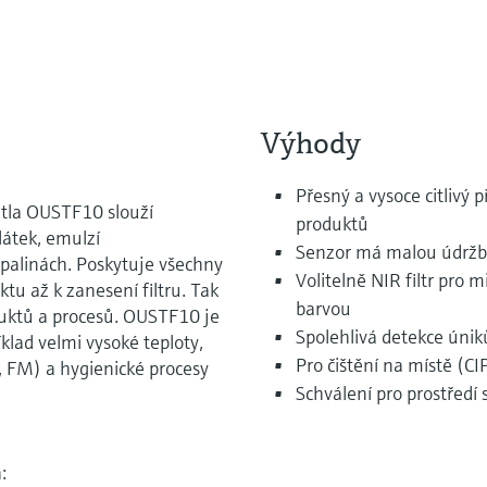
Výhody
Přesný a vysoce citlivý př
ětla OUSTF10 slouží
produktů
látek, emulzí
Senzor má malou údržbu,
apalinách. Poskytuje všechny
Volitelně NIR filtr pro 
tu až k zanesení filtru. Tak
barvou
oduktů a procesů. OUSTF10 je
Spolehlivá detekce úni
klad velmi vysoké teploty,
Pro čištění na místě (CIP
 FM) a hygienické procesy
Schválení pro prostřed
: