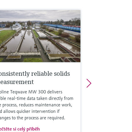
nsistently reliable solids
easurement
oline Teqwave MW 300 delivers
able real-time data taken directly from
e process, reduces maintenance work,
d allows quicker intervention if
anges to the process are required.
ečtěte si celý příběh