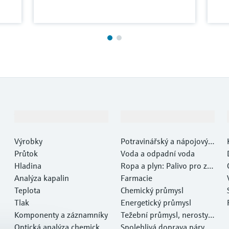
Výrobky a Servis
Průmysl
Výrobky
Potravinářský a nápojový p
Průtok
růmysl
Voda a odpadní voda
Hladina
Ropa a plyn: Palivo pro za
Analýza kapalin
myšlení
Farmacie
Teplota
Chemický průmysl
Tlak
Energetický průmysl
Komponenty a záznamníky
Težební průmysl, nerosty a
Optická analýza chemickýc
kovy
Spolehlivá doprava páry