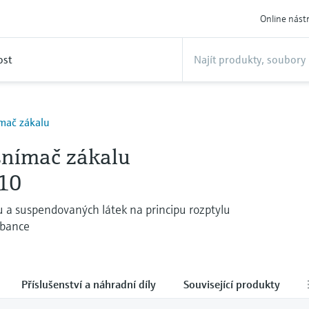
Online nást
ost
ímač zákalu
 snímač zákalu
10
 a suspendovaných látek na principu rozptylu
rbance
Příslušenství a náhradní díly
Související produkty