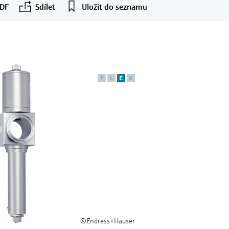
PDF
Sdílet
Uložit do seznamu
F
L
E
X
©Endress+Hauser