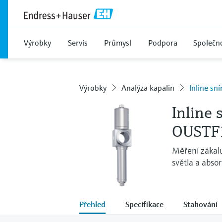
Výrobky
Servis
Průmysl
Podpora
Společn
Výrobky
Analýza kapalin
Inline sn
Inline
OUSTF
Měření zákalu
světla a abso
Přehled
Specifikace
Stahování