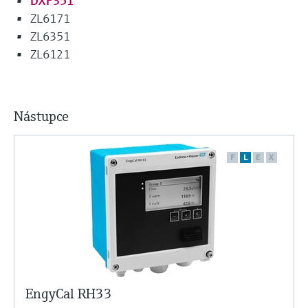
DXF351
ZL6171
ZL6351
ZL6121
Nástupce
F
L
E
X
EngyCal RH33