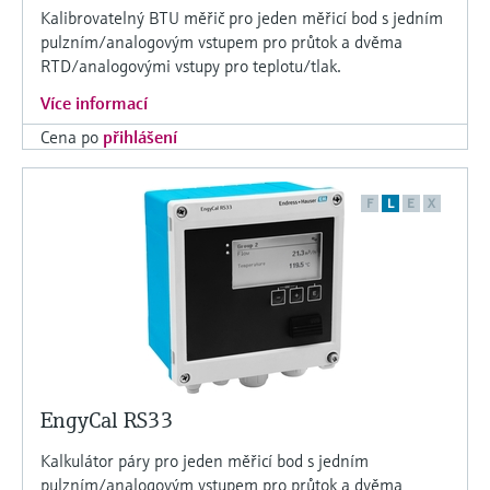
Kalibrovatelný BTU měřič pro jeden měřicí bod s jedním
pulzním/analogovým vstupem pro průtok a dvěma
RTD/analogovými vstupy pro teplotu/tlak.
Více informací
Cena po
přihlášení
F
L
E
X
EngyCal RS33
Kalkulátor páry pro jeden měřicí bod s jedním
pulzním/analogovým vstupem pro průtok a dvěma