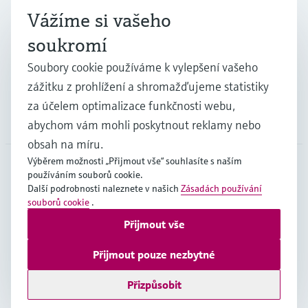
Vážíme si vašeho
Průmysl
soukromí
Soubory cookie používáme k vylepšení vašeho
Podpora
zážitku z prohlížení a shromažďujeme statistiky
za účelem optimalizace funkčnosti webu,
Společnost
abychom vám mohli poskytnout reklamy nebo
obsah na míru.
Výběrem možnosti „Přijmout vše“ souhlasíte s naším
používáním souborů cookie.
CZE
•
čeština
Další podrobnosti naleznete v našich
Zásadách používání
souborů cookie
.
Přijmout vše
Copyright © Endress+Hauser Group Services AG
Imprint
Podmínky používání
Ochrana dat
Přijmout pouze nezbytné
Všeobecné obchodní podmínky
Přizpůsobit