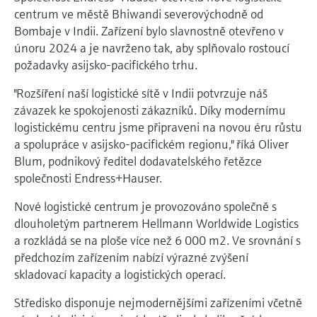
Měření přenosu mikrovln
Měření hladin pomocí mikrovlnné
centrum ve městě Bhiwandi severovýchodně od
transparentností procesů na úrovni
Vyhledávání, výběr a konfigurace produktů
bariéry
Bombaje v Indii. Zařízení bylo slavnostně otevřeno v
pomocí parametrů aplikace
rozhodování
Technologie Memosens
únoru 2024 a je navrženo tak, aby splňovalo rostoucí
požadavky asijsko-pacifického trhu.
Prohlížeč zařízení
Měření hladiny pomocí tlaku
Nakupovat vše
Získejte přístup ke specifickým informacím
"Rozšíření naší logistické sítě v Indii potvrzuje náš
o daném přístroji (návodům k obsluze,
Nakupovat vše
závazek ke spokojenosti zákazníků. Díky modernímu
technickým informacím, modernější náhradě
a náhradních dílech) zadáním
logistickému centru jsme připraveni na novou éru růstu
Endress+Hauser výrobního čísla, které se
a spolupráce v asijsko-pacifickém regionu," říká Oliver
Vyhledávač náhradních dílů
nachází na typovém štítku přístroje.
Blum, podnikový ředitel dodavatelského řetězce
Vyhledat náhradní díly podle kořenového
adresáře produktu, objednacího kódu nebo
společnosti Endress+Hauser.
sériového čísla
Nové logistické centrum je provozováno společně s
dlouholetým partnerem Hellmann Worldwide Logistics
a rozkládá se na ploše více než 6 000 m2. Ve srovnání s
předchozím zařízením nabízí výrazné zvýšení
skladovací kapacity a logistických operací.
Středisko disponuje nejmodernějšími zařízeními včetně