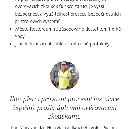
Měření přenosu mikrovln
Měření hladin pomocí mikrovlnné
ověřovacích zkoušek funkce zaručuje vyšší
transparentností procesů na úrovni
Vyhledávání, výběr a konfigurace produktů
bariéry
pomocí parametrů aplikace
bezpečnost a využitelnost procesu bezpečnostních
rozhodování
Technologie Memosens
přístrojových systémů
Prohlížeč zařízení
Měření hladiny pomocí tlaku
Město Rotterdam je zásobováno dostatkem horké
Nakupovat vše
Získejte přístup ke specifickým informacím
vody
o daném přístroji (návodům k obsluze,
Nakupovat vše
Jsou k dispozici obsáhlé a podrobné protokoly
technickým informacím, modernější náhradě
a náhradních dílech) zadáním
Endress+Hauser výrobního čísla, které se
Vyhledávač náhradních dílů
nachází na typovém štítku přístroje.
Vyhledat náhradní díly podle kořenového
adresáře produktu, objednacího kódu nebo
sériového čísla
Kompletní provozní procesní instalace
úspěšně prošla úplnými ověřovacími
zkouškami.
Pan Marc van den Heuvel, Installatiebeheerder Pipeline