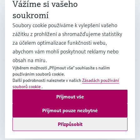
Vážíme si vašeho
Průmysl
soukromí
Soubory cookie používáme k vylepšení vašeho
Podpora
zážitku z prohlížení a shromažďujeme statistiky
za účelem optimalizace funkčnosti webu,
Společnost
abychom vám mohli poskytnout reklamy nebo
obsah na míru.
Výběrem možnosti „Přijmout vše“ souhlasíte s naším
používáním souborů cookie.
CZE
•
čeština
Další podrobnosti naleznete v našich
Zásadách používání
souborů cookie
.
Přijmout vše
Copyright © Endress+Hauser Group Services AG
Imprint
Podmínky používání
Ochrana dat
Přijmout pouze nezbytné
Všeobecné obchodní podmínky
Přizpůsobit