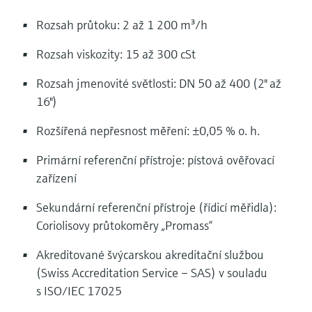
Rozsah průtoku: 2 až 1 200 m³/h
Rozsah viskozity: 15 až 300 cSt
Rozsah jmenovité světlosti: DN 50 až 400 (2" až
16")
Rozšířená nepřesnost měření: ±0,05 % o. h.
Primární referenční přístroje: pístová ověřovací
zařízení
Sekundární referenční přístroje (řídicí měřidla):
Coriolisovy průtokoměry „Promass“
Akreditované švýcarskou akreditační službou
(Swiss Accreditation Service – SAS) v souladu
s ISO/IEC 17025