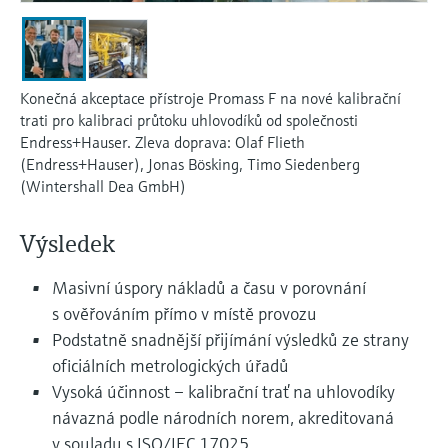
Měření přenosu mikrovln
Měření hladin pomocí mikrovlnné
transparentností procesů na úrovni
Vyhledávání, výběr a konfigurace produktů
bariéry
pomocí parametrů aplikace
rozhodování
Technologie Memosens
Prohlížeč zařízení
Měření hladiny pomocí tlaku
Konečná akceptace přístroje Promass F na nové kalibrační
Nakupovat vše
Získejte přístup ke specifickým informacím
trati pro kalibraci průtoku uhlovodíků od společnosti
o daném přístroji (návodům k obsluze,
Endress+Hauser. Zleva doprava: Olaf Flieth
Nakupovat vše
technickým informacím, modernější náhradě
(Endress+Hauser), Jonas Bösking, Timo Siedenberg
a náhradních dílech) zadáním
(Wintershall Dea GmbH)
Endress+Hauser výrobního čísla, které se
Vyhledávač náhradních dílů
nachází na typovém štítku přístroje.
Vyhledat náhradní díly podle kořenového
Výsledek
adresáře produktu, objednacího kódu nebo
sériového čísla
Masivní úspory nákladů a času v porovnání
s ověřováním přímo v místě provozu
Podstatně snadnější přijímání výsledků ze strany
oficiálních metrologických úřadů
Vysoká účinnost – kalibrační trať na uhlovodíky
návazná podle národních norem, akreditovaná
v souladu s ISO/IEC 17025