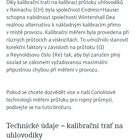
Díky kalibrační trati na kalibraci průtoku uhlovodíků
v Reinachu (CH) byla společnost Endress+Hauser
schopna nabídnout společnosti Wintershall Dea
reálnou alternativu k nákladným kalibracím přímo
v místě provozu. Kalibrační měření byla provedena při
různých průtocích a viskozitách. To umožnilo stanovit
korekční faktory v závislosti na průtoku (Q)
a Reynoldsovu číslu (Re) tak, aby byl zaručen plný
soulad se zákonem vyžadovanou maximální
přípustnou chybou při měření v provozu.
Pokud se chcete dozvědět více o naší Coriolisově
technologii měření průtoku pro ropný průmysl,
podívejte se na tuto brožuru.
Technické údaje – kalibrační trať na
uhlovodíky