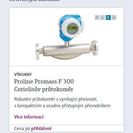
F
L
E
X
VÝROBKY
Proline Promass F 300
Coriolisův průtokoměr
Robustní průtokoměr s vynikající přesností,
s kompaktním a snadno přístupným převodníkem
Více informací
Cena po
přihlášení