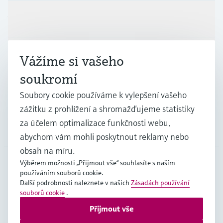
Výrobky a Servis
Průmysl
Vážíme si vašeho
soukromí
Podpora
Soubory cookie používáme k vylepšení vašeho
zážitku z prohlížení a shromažďujeme statistiky
za účelem optimalizace funkčnosti webu,
Společnost
abychom vám mohli poskytnout reklamy nebo
obsah na míru.
Výběrem možnosti „Přijmout vše“ souhlasíte s naším
používáním souborů cookie.
CZE
•
čeština
Další podrobnosti naleznete v našich
Zásadách používání
souborů cookie
.
Přijmout vše
Copyright © Endress+Hauser Group Services AG