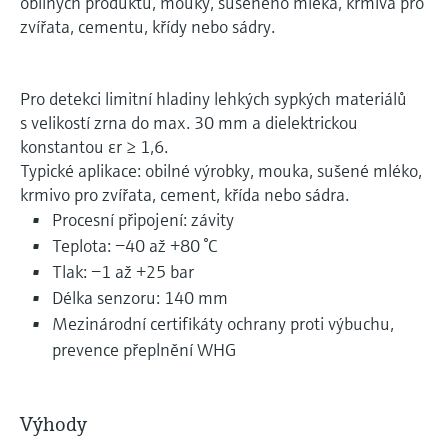
obilných produktů, mouky, sušeného mléka, krmiva pro
zvířata, cementu, křídy nebo sádry.
Pro detekci limitní hladiny lehkých sypkých materiálů
s velikostí zrna do max. 30 mm a dielektrickou
konstantou εr ≥ 1,6.
Typické aplikace: obilné výrobky, mouka, sušené mléko,
krmivo pro zvířata, cement, křída nebo sádra.
Procesní připojení: závity
Teplota: −40 až +80 °C
Tlak: −1 až +25 bar
Délka senzoru: 140 mm
Mezinárodní certifikáty ochrany proti výbuchu,
prevence přeplnění WHG
Výhody