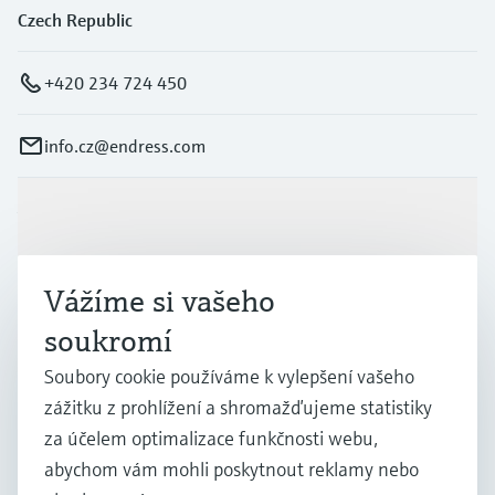
Czech Republic
+420 234 724 450
info.cz@endress.com
Výrobky a Servis
Vážíme si vašeho
Průmysl
soukromí
Soubory cookie používáme k vylepšení vašeho
Podpora
zážitku z prohlížení a shromažďujeme statistiky
za účelem optimalizace funkčnosti webu,
Společnost
abychom vám mohli poskytnout reklamy nebo