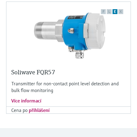
F
L
E
X
Soliwave FQR57
Transmitter for non-contact point level detection and
bulk flow monitoring
Více informací
Cena po
přihlášení