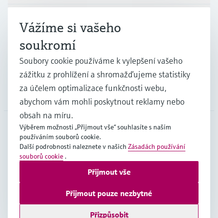
Průmysl
Vážíme si vašeho
soukromí
Podpora
Soubory cookie používáme k vylepšení vašeho
zážitku z prohlížení a shromažďujeme statistiky
za účelem optimalizace funkčnosti webu,
Společnost
abychom vám mohli poskytnout reklamy nebo
obsah na míru.
Výběrem možnosti „Přijmout vše“ souhlasíte s naším
používáním souborů cookie.
CZE
•
čeština
Další podrobnosti naleznete v našich
Zásadách používání
souborů cookie
.
Přijmout vše
Copyright © Endress+Hauser Group Services AG
Imprint
Podmínky používání
Ochrana dat
Přijmout pouze nezbytné
Všeobecné obchodní podmínky
Přizpůsobit