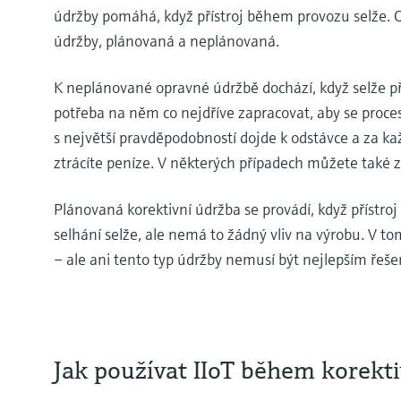
údržby pomáhá, když přístroj během provozu selže. O
údržby, plánovaná a neplánovaná.
K neplánované opravné údržbě dochází, když selže přís
potřeba na něm co nejdříve zapracovat, aby se proces
s největší pravděpodobností dojde k odstávce a za k
ztrácíte peníze. V některých případech můžete také zt
Plánovaná korektivní údržba se provádí, když přístroj
selhání selže, ale nemá to žádný vliv na výrobu. V 
– ale ani tento typ údržby nemusí být nejlepším řeš
Jak používat IIoT během korekt