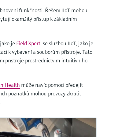
í obnovení funkčnosti. Řešení IIoT mohou
kytují okamžitý přístup k základním
jako je
Field Xpert
, se službou IIoT, jako je
aci k vybavení a souborům přístroje. Tato
í přístroje prostřednictvím intuitivního
on Health
může navíc pomoci předejít
ích poznatků mohou provozy zkrátit
.