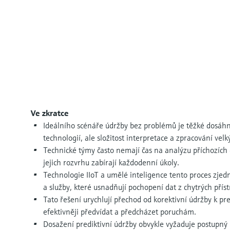
Ve zkratce
Ideálního scénáře údržby bez problémů je těžké dosáhn
technologií, ale složitost interpretace a zpracování vel
Technické týmy často nemají čas na analýzu příchozích 
jejich rozvrhu zabírají každodenní úkoly.
Technologie IIoT a umělé inteligence tento proces zjednod
a služby, které usnadňují pochopení dat z chytrých příst
Tato řešení urychlují přechod od korektivní údržby k p
efektivněji předvídat a předcházet poruchám.
Dosažení prediktivní údržby obvykle vyžaduje postupný př