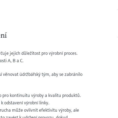
ení
rčuje jejich důležitost pro výrobní proces.
osti A, B a C.
sí věnovat údržbářský tým, aby se zabránilo
pro kontinuitu výroby a kvalitu produktů.
k odstavení výrobní linky.
ucha může ovlivnit efektivitu výroby, ale
sto zavést k udržení provozu, dokud