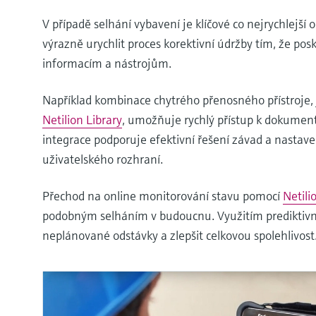
V případě selhání vybavení je klíčové co nejrychlejš
výrazně urychlit proces korektivní údržby tím, že pos
informacím a nástrojům.
Například kombinace chytrého přenosného přístroje, 
Netilion Library
, umožňuje rychlý přístup k dokument
integrace podporuje efektivní řešení závad a nastaven
uživatelského rozhraní.
Přechod na online monitorování stavu pomocí
Netili
podobným selháním v budoucnu. Využitím prediktivn
neplánované odstávky a zlepšit celkovou spolehlivost