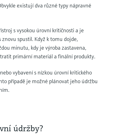
bvykle existují dva různé typy nápravné
troj s vysokou úrovní kritičnosti a je
 znovu spustil. Když k tomu dojde,
aždou minutu, kdy je výroba zastavena,
ratit primární materiál a finální produkty.
 nebo vybavení s nízkou úrovní kritického
tomto případě je možné plánovat jeho údržbu
ením.
ivní údržby?