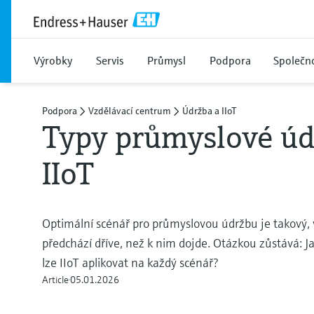
Výrobky
Servis
Průmysl
Podpora
Společn
Podpora
Vzdělávací centrum
Údržba a IIoT
Typy průmyslové úd
IIoT
Optimální scénář pro průmyslovou údržbu je takový
předchází dříve, než k nim dojde. Otázkou zůstává: Jak
lze IIoT aplikovat na každý scénář?
Article
05.01.2026