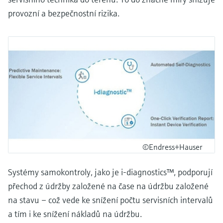
provozní a bezpečnostní rizika.
©Endress+Hauser
Systémy samokontroly, jako je i-diagnostics™, podporují
přechod z údržby založené na čase na údržbu založené
na stavu – což vede ke snížení počtu servisních intervalů
a tím i ke snížení nákladů na údržbu.