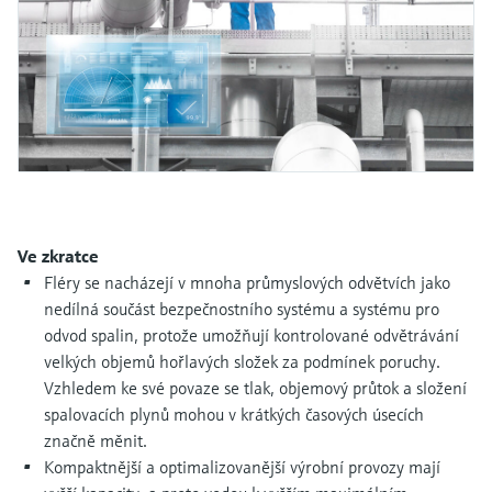
Měření přenosu mikrovln
Měření hladin pomocí mikrovlnné
transparentností procesů na úrovni
Vyhledávání, výběr a konfigurace produktů
bariéry
pomocí parametrů aplikace
rozhodování
Technologie Memosens
Prohlížeč zařízení
Měření hladiny pomocí tlaku
Nakupovat vše
Získejte přístup ke specifickým informacím
o daném přístroji (návodům k obsluze,
Nakupovat vše
technickým informacím, modernější náhradě
a náhradních dílech) zadáním
Endress+Hauser výrobního čísla, které se
Vyhledávač náhradních dílů
nachází na typovém štítku přístroje.
Vyhledat náhradní díly podle kořenového
Ve zkratce
adresáře produktu, objednacího kódu nebo
Fléry se nacházejí v mnoha průmyslových odvětvích jako
sériového čísla
nedílná součást bezpečnostního systému a systému pro
odvod spalin, protože umožňují kontrolované odvětrávání
velkých objemů hořlavých složek za podmínek poruchy.
Vzhledem ke své povaze se tlak, objemový průtok a složení
spalovacích plynů mohou v krátkých časových úsecích
značně měnit.
Kompaktnější a optimalizovanější výrobní provozy mají