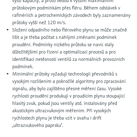
vyšší kapacity, a proto vedou k vyšším maximálním
průtokovým podmínkám přes fléru. Během odstávek v
rafinériích a petrochemických závodech byly zaznamenány
průtoky vyšší než 120 m/s.
Složení odpadního nebo flérového plynu se může značně
lišit a je třeba počítat s náhlými změnami podmínek
proudění. Podmínky nízkého průtoku se navíc staly
důležitějšími pro řízení a optimalizaci procesů a pro
identifikaci netěsností ventilů za normálních provozních
podmínek.
Minimální průtoky vyžadují technologii převodníků s
vysokým rozlišením a pokročilé algoritmy pro zpracování
signálu, aby bylo zajištěno přesné měření času. Vysoké
rychlosti proudění produkují v proudícím plynu stoupající
hlasitý zvuk, pokud jsou ventily atd. instalovány před
akustickým ultrazvukovým měřením. Při vysokých
rychlostech plynu je třeba vzít v úvahu i drift
„ultrazvukového paprsku“.