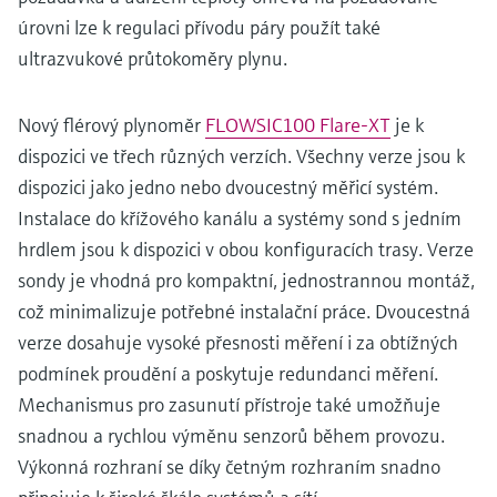
úrovni lze k regulaci přívodu páry použít také
ultrazvukové průtokoměry plynu.
Nový flérový plynoměr
FLOWSIC100 Flare-XT
je k
dispozici ve třech různých verzích. Všechny verze jsou k
dispozici jako jedno nebo dvoucestný měřicí systém.
Instalace do křížového kanálu a systémy sond s jedním
hrdlem jsou k dispozici v obou konfiguracích trasy. Verze
sondy je vhodná pro kompaktní, jednostrannou montáž,
což minimalizuje potřebné instalační práce. Dvoucestná
verze dosahuje vysoké přesnosti měření i za obtížných
podmínek proudění a poskytuje redundanci měření.
Mechanismus pro zasunutí přístroje také umožňuje
snadnou a rychlou výměnu senzorů během provozu.
Výkonná rozhraní se díky četným rozhraním snadno