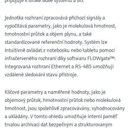
připojuje k široké škále systémů a sítí.
Jednotka rozhraní zpracovává příchozí signály a
vypočítává parametry, jako je molekulová hmotnost,
hmotnostní průtok a objem plynu, a také
standardizované referenční hodnoty. Systém lze
intuitivně ovládat z notebooku nebo tabletu pomocí
infračerveného rozhraní díky softwaru FLOWgate™.
Integrovaná rozhraní Ethernet a RS-485 umožňují
vzdálené sledování stavu přístroje.
Klíčové parametry a naměřené hodnoty, jako je
objemový průtok, hmotnostní průtok nebo molekulová
hmotnost, jsou spolehlivě zpracovávány, vyhodnocovány
a ukládány. V tomto ohledu umožňuje interní paměť
trvalou archivaci dat bezpečným a strukturovaným