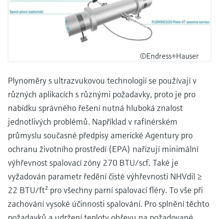
©Endress+Hauser
Plynoměry s ultrazvukovou technologií se používají v
různých aplikacích s různými požadavky, proto je pro
nabídku správného řešení nutná hluboká znalost
jednotlivých problémů. Například v rafinérském
průmyslu současné předpisy americké Agentury pro
ochranu životního prostředí (EPA) nařizují minimální
výhřevnost spalovací zóny 270 BTU/scf. Také je
vyžadován parametr ředění čisté výhřevnosti NHVdil ≥
22 BTU/ft² pro všechny parní spalovací fléry. To vše při
zachování vysoké účinnosti spalování. Pro splnění těchto
požadavků a udržení teploty ohřevu na požadované