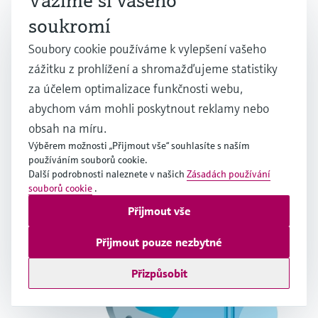
Vážíme si vašeho
soukromí
Soubory cookie používáme k vylepšení vašeho
zážitku z prohlížení a shromažďujeme statistiky
Electromagnetic flow measuring principle
za účelem optimalizace funkčnosti webu,
abychom vám mohli poskytnout reklamy nebo
Více odvětví
obsah na míru.
Výběrem možnosti „Přijmout vše“ souhlasíte s naším
používáním souborů cookie.
Další podrobnosti naleznete v našich
Zásadách používání
souborů cookie
.
Přijmout vše
Přijmout pouze nezbytné
Přizpůsobit