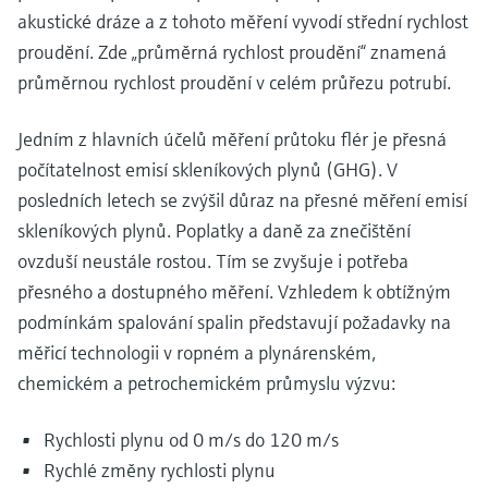
akustické dráze a z tohoto měření vyvodí střední rychlost
proudění. Zde „průměrná rychlost proudění“ znamená
průměrnou rychlost proudění v celém průřezu potrubí.
Jedním z hlavních účelů měření průtoku flér je přesná
počítatelnost emisí skleníkových plynů (GHG). V
posledních letech se zvýšil důraz na přesné měření emisí
skleníkových plynů. Poplatky a daně za znečištění
ovzduší neustále rostou. Tím se zvyšuje i potřeba
přesného a dostupného měření. Vzhledem k obtížným
podmínkám spalování spalin představují požadavky na
měřicí technologii v ropném a plynárenském,
chemickém a petrochemickém průmyslu výzvu:
Rychlosti plynu od 0 m/s do 120 m/s
Rychlé změny rychlosti plynu