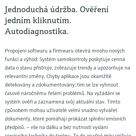
Jednoduchá údržba. Ověření
jedním kliknutím.
Autodiagnostika.
Propojení softwaru a firmwaru otevírá mnoho nových
funkcí a výhod: Systém samokontroly poskytuje cenná
data o stavu přístroje, zobrazuje trendy a upozorňuje na
relevantní změny. Chyby aplikace jsou okamžitě
detekovány a zdokumentovány; tím se lze vyhnout
časově náročnému řešení problémů. Na vyžádání se
systém ověří a zaznamená svůj aktuální stav. Tímto
způsobem mohou uživatelé velmi snadno vytvářet
dokumenty, které pomáhají prokázat splnění emisních
předpisů. – vše na dálku a bez nutnosti vyslání
servisního technika do terénu. To do značné míry snižuje