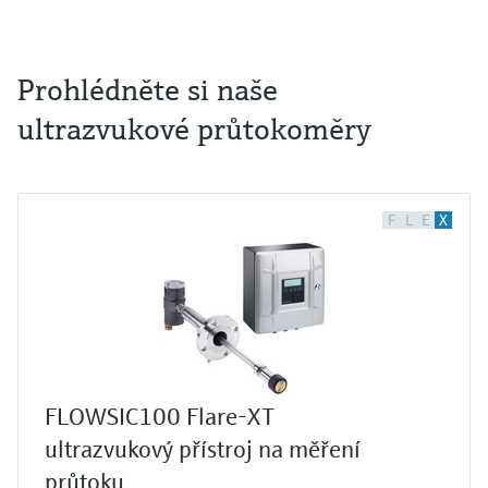
Prohlédněte si naše
ultrazvukové průtokoměry
F
L
E
X
FLOWSIC100 Flare-XT
ultrazvukový přístroj na měření
průtoku