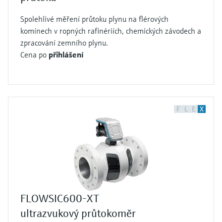
Spolehlivé měření průtoku plynu na flérových
komínech v ropných rafinériích, chemických závodech a
zpracování zemního plynu.
Cena po
přihlášení
F
L
E
X
FLOWSIC600-XT
ultrazvukový průtokoměr