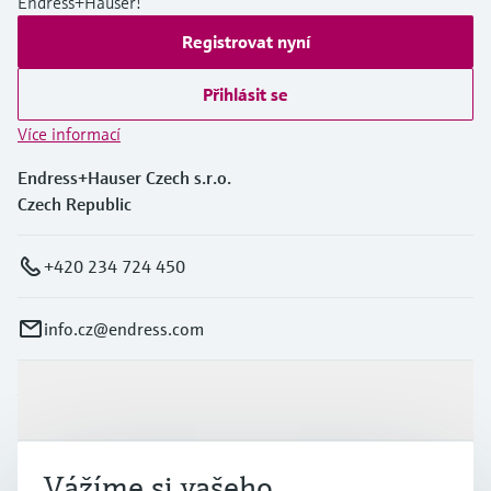
Endress+Hauser!
Registrovat nyní
Přihlásit se
Více informací
Endress+Hauser Czech s.r.o.
Czech Republic
+420 234 724 450
info.cz@endress.com
Výrobky a Servis
Vážíme si vašeho
Průmysl