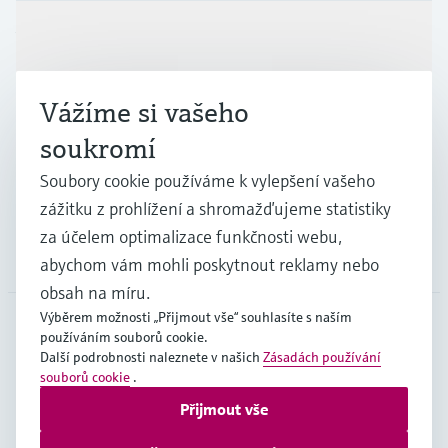
Výrobky a Servis
Vážíme si vašeho
Průmysl
soukromí
Soubory cookie používáme k vylepšení vašeho
Podpora
zážitku z prohlížení a shromažďujeme statistiky
za účelem optimalizace funkčnosti webu,
Společnost
abychom vám mohli poskytnout reklamy nebo
obsah na míru.
Výběrem možnosti „Přijmout vše“ souhlasíte s naším
používáním souborů cookie.
CZE
•
čeština
Další podrobnosti naleznete v našich
Zásadách používání
souborů cookie
.
Přijmout vše
Copyright © Endress+Hauser Group Services AG