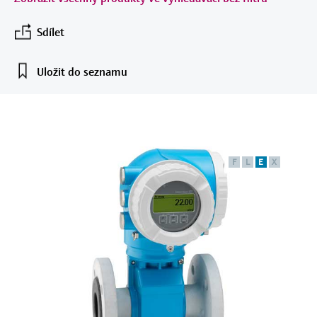
AG
Vzdělávací centrum
Měření průtoku diferenčním
Tablety pro nastavování přístrojů
Endress+Hauser Optical Analysis
Kultura a hodnoty
Optická analýza chemických
Automatické vzorkovače
Netilion Device Viewer
Težební průmysl, nerosty a kovy
Kariéra
Vyhledávač událostí a školení
Vzdělávací centrum - Objevte vedené kurzy a
tlakem
Hydrostatické měření výšky hladiny
Kompaktní teploměry
Analyzátory procesních plynů
Sdílet
Job opportunities at
zdroje na vzdělávací platformě
vlastností
Správci energií a správci aplikací
Endress+Hauser SICK
Trvalá udržitelnost
Endress+Hauser a získejte nové dovednosti
Endress+Hauser SICK
Analyzátory TOC, CHSK a SAK
Netilion Water
Spolehlivá doprava páry
Nakupovat vše
Konduktivní měření hladiny
Teplotní spínače
Zařízení pro měření kvality ovzduší
odkudkoli.
Uložit do seznamu
Netilion IIoT
Přepěťová ochrana
Sdružené společnosti
Akce a školení
ORP senzory a převodníky
Měření hladiny plovákovým
Povrchové teploměry
Detektory kouře
Vyberte si ze širokého výběru akcí v podobě
Software
Nakupovat vše
školení, seminářů, výstav, summitů nebo
spínačem
Ve středu pozornosti pro
online seminářů.
Senzory a převodníky rozhraní
Kabelové sondy
Zařízení pro vizuální měření
všechna odvětví
voda–kal
Radiometrické měření hladiny
vzdálenosti
F
L
E
X
Vícebodové teplotní senzory
Nástroje pro produkty
Udržitelná řešení pro průmyslové
Analyzátory a senzory nutrientů
Měření hladiny lopatkovým
Výškové detektory
trhy
Nakupovat vše
spínačem
Vyhledávač produktů
Analyzátory kovů a dalších
Nakupovat vše
Náš vyhledávač produktů vám pomůže najít
Transformace zpracovatelského
parametrů
vhodná měřicí zařízení, software nebo
Servoměření hladiny
průmyslu prostřednictvím
systémové součásti podle požadovaných
digitalizace
vlastností produktů.
Procesní fotometry
Elektromechanické měření hladiny
Výběr produktu v systému
Provozní dokonalost poháněná
Applicatoru