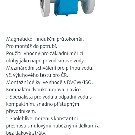
Měření přenosu mikrovln
Měření hladin pomocí mikrovlnné
transparentností procesů na úrovni
Vyhledávání, výběr a konfigurace produktů
bariéry
pomocí parametrů aplikace
rozhodování
Technologie Memosens
Prohlížeč zařízení
Měření hladiny pomocí tlaku
Nakupovat vše
Získejte přístup ke specifickým informacím
Magneticko - indukční průtokoměr.
o daném přístroji (návodům k obsluze,
Nakupovat vše
Pro montáž do potrubí.
technickým informacím, modernější náhradě
Použití: vhodný pro základní měřicí
a náhradních dílech) zadáním
Endress+Hauser výrobního čísla, které se
úlohy jako např. přívod surové vody.
Vyhledávač náhradních dílů
nachází na typovém štítku přístroje.
Mezinárodní schválení pro pitnou vodu,
Vyhledat náhradní díly podle kořenového
vč. výluhového testu pro ČR.
adresáře produktu, objednacího kódu nebo
sériového čísla
Montážní délky: ve shodě s DVGW/ISO.
Kompaktní dvoukomorová hlavice.
:: Specialista pro vodu a odpadní vodu s
kompaktním, snadno přístupným
převodníkem.
:: Spolehlivé měření s konstantní
přesností s nulovými náběžnými délkami a
bez tlakové ztráty.