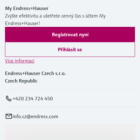
My Endress+Hauser
Zvýšte efektivitu a ušetřete cenný čas s účtem My
Endress+Hauser!
Registrovat nyní
Přihlásit se
Více informací
Endress+Hauser Czech s.r.o.
Czech Republic
+420 234 724 450
info.cz@endress.com
Výrobky a Servis