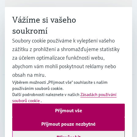
Vážíme si vašeho
Průmysl
soukromí
Soubory cookie používáme k vylepšení vašeho
Podpora
zážitku z prohlížení a shromažďujeme statistiky
za účelem optimalizace funkčnosti webu,
Společnost
abychom vám mohli poskytnout reklamy nebo
obsah na míru.
Výběrem možnosti „Přijmout vše“ souhlasíte s naším
používáním souborů cookie.
CZE
•
čeština
Další podrobnosti naleznete v našich
Zásadách používání
souborů cookie
.
Přijmout vše
Copyright © Endress+Hauser Group Services AG
Imprint
Podmínky používání
Ochrana dat
Přijmout pouze nezbytné
Všeobecné obchodní podmínky