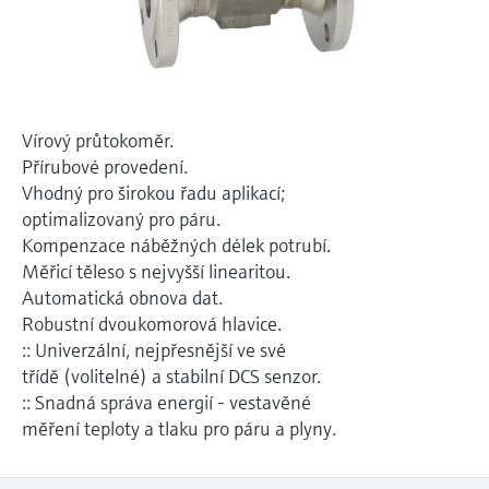
Měření přenosu mikrovln
Měření hladin pomocí mikrovlnné
transparentností procesů na úrovni
Vyhledávání, výběr a konfigurace produktů
bariéry
pomocí parametrů aplikace
rozhodování
Technologie Memosens
Prohlížeč zařízení
Měření hladiny pomocí tlaku
Nakupovat vše
Získejte přístup ke specifickým informacím
Vírový průtokoměr.
o daném přístroji (návodům k obsluze,
Nakupovat vše
Přírubové provedení.
technickým informacím, modernější náhradě
Vhodný pro širokou řadu aplikací;
a náhradních dílech) zadáním
Endress+Hauser výrobního čísla, které se
optimalizovaný pro páru.
Vyhledávač náhradních dílů
nachází na typovém štítku přístroje.
Kompenzace náběžných délek potrubí.
Vyhledat náhradní díly podle kořenového
Měřicí těleso s nejvyšší linearitou.
adresáře produktu, objednacího kódu nebo
sériového čísla
Automatická obnova dat.
Robustní dvoukomorová hlavice.
:: Univerzální, nejpřesnější ve své
třídě (volitelné) a stabilní DCS senzor.
:: Snadná správa energií - vestavěné
měření teploty a tlaku pro páru a plyny.