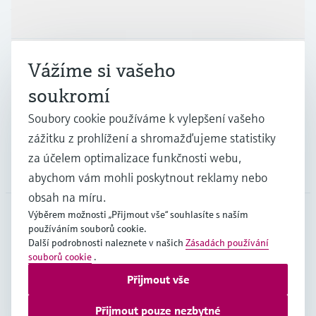
Výrobky a Servis
Průmysl
Vážíme si vašeho
soukromí
Podpora
Soubory cookie používáme k vylepšení vašeho
zážitku z prohlížení a shromažďujeme statistiky
za účelem optimalizace funkčnosti webu,
Společnost
abychom vám mohli poskytnout reklamy nebo
obsah na míru.
Výběrem možnosti „Přijmout vše“ souhlasíte s naším
používáním souborů cookie.
CZE
•
čeština
Další podrobnosti naleznete v našich
Zásadách používání
souborů cookie
.
Přijmout vše
Copyright © Endress+Hauser Group Services AG
Imprint
Podmínky používání
Ochrana dat
Přijmout pouze nezbytné