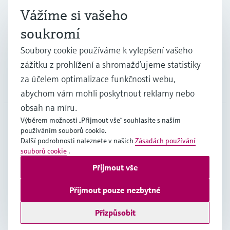
Průmysl
Vážíme si vašeho
soukromí
Podpora
Soubory cookie používáme k vylepšení vašeho
zážitku z prohlížení a shromažďujeme statistiky
za účelem optimalizace funkčnosti webu,
Společnost
abychom vám mohli poskytnout reklamy nebo
obsah na míru.
Výběrem možnosti „Přijmout vše“ souhlasíte s naším
používáním souborů cookie.
CZE
•
čeština
Další podrobnosti naleznete v našich
Zásadách používání
souborů cookie
.
Přijmout vše
Copyright © Endress+Hauser Group Services AG
Imprint
Podmínky používání
Ochrana dat
Přijmout pouze nezbytné
Všeobecné obchodní podmínky
Přizpůsobit