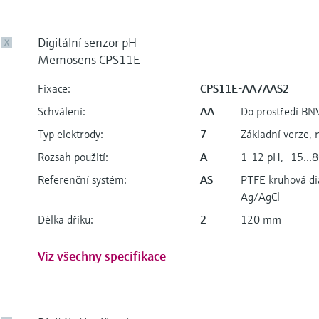
Digitální senzor pH
X
Memosens CPS11E
Fixace:
CPS11E-AA7AAS2
Schválení:
AA
Do prostředí BN
Typ elektrody:
7
Základní verze, 
Rozsah použití:
A
1-12 pH, -15...80
Referenční systém:
AS
PTFE kruhová dia
Ag/AgCl
Délka dříku:
2
120 mm
Viz všechny specifikace