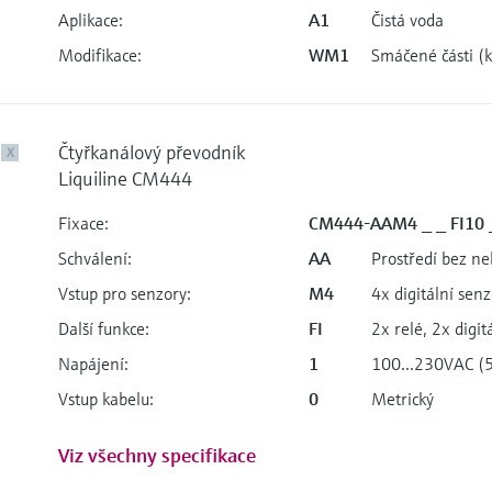
Aplikace:
A1
Čistá voda
Modifikace:
WM1
Smáčené části (k
Čtyřkanálový převodník
X
Liquiline CM444
Fixace:
CM444-AAM4 _ _ FI10 
Schválení:
AA
Prostředí bez n
Vstup pro senzory:
M4
4x digitální senz
Další funkce:
FI
2x relé, 2x digit
Napájení:
1
100...230VAC (
Vstup kabelu:
0
Metrický
Viz všechny specifikace