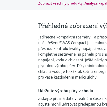
Zobrazit všechny produkty: Analýza kapal
Přehledné zobrazení v
Jedinečně kompaktní rozměry - a přest
naše řešení SWAS Compact je ideálním
přesnou kontrolu kvality napájecí vody.
kompletně sestavené na panelu pro snadn
napájení, vodu a chlazení. Ještě nikdy n
plynulou výrobu páry. Díky minimální
chladicí vodu je to zázrak šetřící energ
pro vaše každodenní měřicí úlohy.
Udržujte výrobu páry v chodu
Získejte přesná data v reálném čase z k
abyste mohli udržovat předepsanou kval