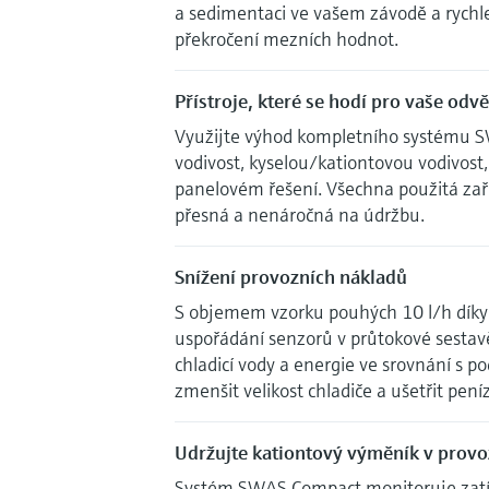
a sedimentaci ve vašem závodě a rychle
překročení mezních hodnot.
Přístroje, které se hodí pro vaše odvě
Využijte výhod kompletního systému SW
vodivost, kyselou/kationtovou vodivost,
panelovém řešení. Všechna použitá zař
přesná a nenáročná na údržbu.
Snížení provozních nákladů
S objemem vzorku pouhých 10 l/h dí
uspořádání senzorů v průtokové sestavě
chladicí vody a energie ve srovnání s
zmenšit velikost chladiče a ušetřit pení
Udržujte kationtový výměník v prov
Systém SWAS Compact monitoruje zatí