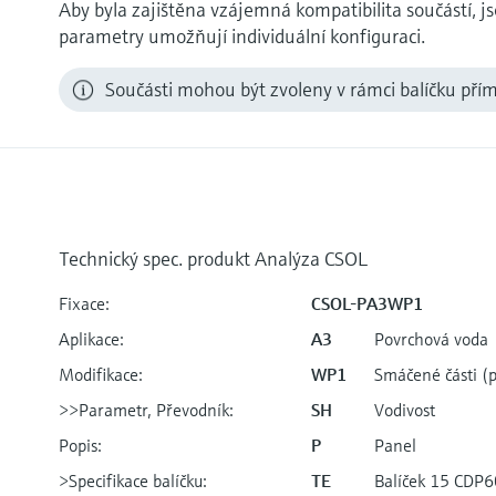
Aby byla zajištěna vzájemná kompatibilita součástí, js
parametry umožňují individuální konfiguraci.
Součásti mohou být zvoleny v rámci balíčku pří
Technický spec. produkt Analýza CSOL
Fixace:
CSOL-PA3WP1
Aplikace:
A3
Povrchová voda
Modifikace:
WP1
Smáčené části (p
>>Parametr, Převodník:
SH
Vodivost
Popis:
P
Panel
>Specifikace balíčku:
TE
Balíček 15 CDP