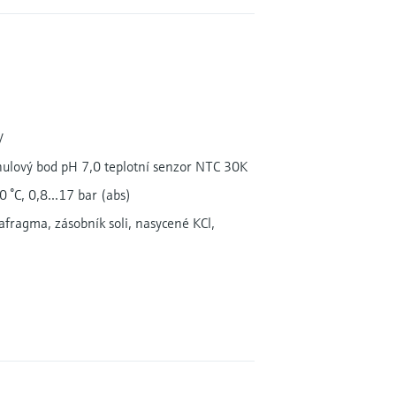
V
nulový bod pH 7,0 teplotní senzor NTC 30K
 °C, 0,8...17 bar (abs)
fragma, zásobník soli, nasycené KCl,