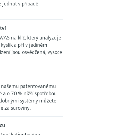
 jednat v případě
tví
AS na klíč, který analyzuje
 kyslík a pH v jediném
ízení jsou osvědčená, vysoce
ky našemu patentovanému
 a o 70 % nižší spotřebou
 podobnými systémy můžete
ze za suroviny.
ozu
žení kationtového