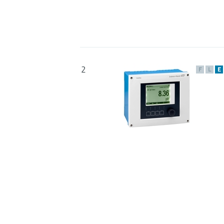
2
F
L
E