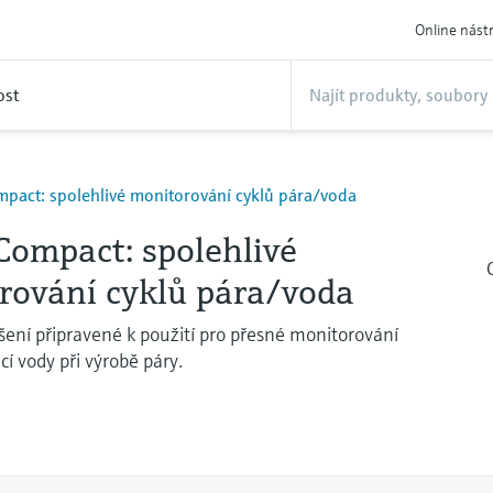
Online nást
ost
pact: spolehlivé monitorování cyklů pára/voda
ompact: spolehlivé
rování cyklů pára/voda
ení připravené k použití pro přesné monitorování
cí vody při výrobě páry.