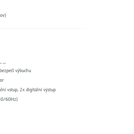
ov)
_ _
ebezpečí výbuchu
or
ální vstup, 2x digitální výstup
50/60Hz)