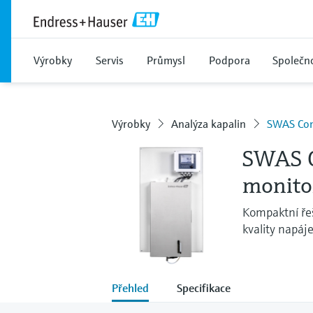
Výrobky
Servis
Průmysl
Podpora
Společn
Výrobky
Analýza kapalin
SWAS Com
SWAS C
monito
Kompaktní řeš
kvality napáje
Přehled
Specifikace