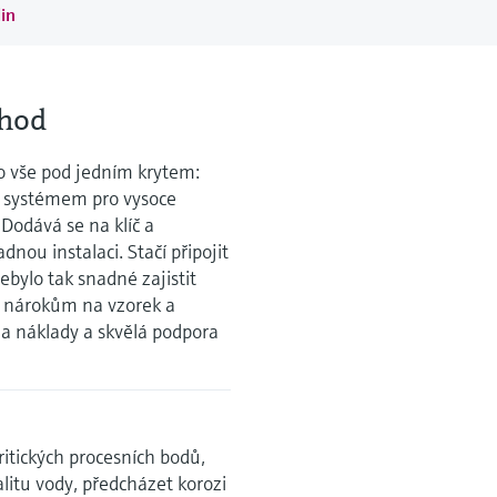
in
ýhod
o vše pod jedním krytem:
 systémem pro vysoce
 Dodává se na klíč a
ou instalaci. Stačí připojit
ebylo tak snadné zajistit
m nárokům na vzorek a
ii a náklady a skvělá podpora
ritických procesních bodů,
itu vody, předcházet korozi