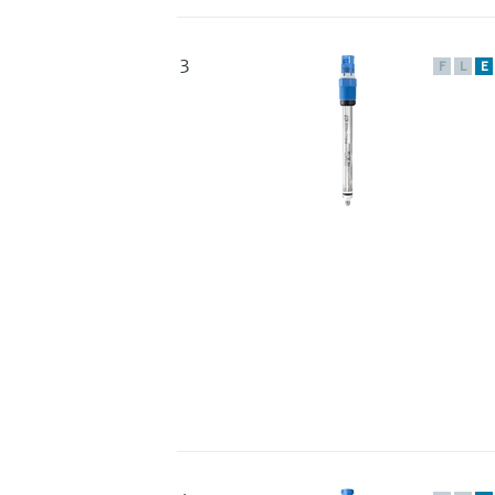
3
F
L
E