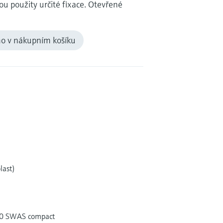
ou použity určité fixace. Otevřené
mo v nákupním košíku
last)
60 SWAS compact