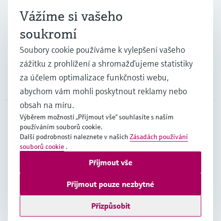
Průmysl
Vážíme si vašeho
soukromí
Podpora
Soubory cookie používáme k vylepšení vašeho
zážitku z prohlížení a shromažďujeme statistiky
za účelem optimalizace funkčnosti webu,
Společnost
abychom vám mohli poskytnout reklamy nebo
obsah na míru.
Výběrem možnosti „Přijmout vše“ souhlasíte s naším
používáním souborů cookie.
CZE
•
čeština
Další podrobnosti naleznete v našich
Zásadách používání
souborů cookie
.
Přijmout vše
Copyright © Endress+Hauser Group Services AG
Imprint
Podmínky používání
Ochrana dat
Přijmout pouze nezbytné
Všeobecné obchodní podmínky
Přizpůsobit