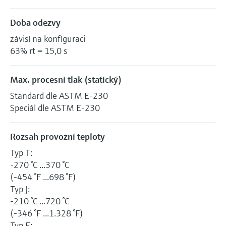
Doba odezvy
závisí na konfiguraci
63% rt = 15,0 s
Max. procesní tlak (statický)
Standard dle ASTM E-230
Speciál dle ASTM E-230
Rozsah provozní teploty
Typ T:
-270 °C ...370 °C
(-454 °F ...698 °F)
Typ J:
-210 °C ...720 °C
(-346 °F ...1.328 °F)
Typ E: