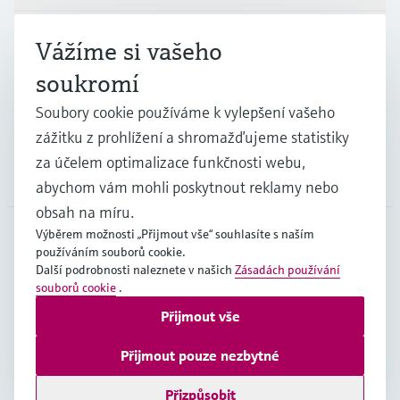
Průmysl
Vážíme si vašeho
soukromí
Podpora
Soubory cookie používáme k vylepšení vašeho
zážitku z prohlížení a shromažďujeme statistiky
za účelem optimalizace funkčnosti webu,
Společnost
abychom vám mohli poskytnout reklamy nebo
obsah na míru.
Výběrem možnosti „Přijmout vše“ souhlasíte s naším
používáním souborů cookie.
CZE
•
čeština
Další podrobnosti naleznete v našich
Zásadách používání
souborů cookie
.
Přijmout vše
Copyright © Endress+Hauser Group Services AG
Imprint
Podmínky používání
Ochrana dat
Přijmout pouze nezbytné
Všeobecné obchodní podmínky
Přizpůsobit