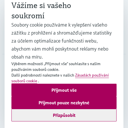
Průmysl
Vážíme si vašeho
soukromí
Podpora
Soubory cookie používáme k vylepšení vašeho
zážitku z prohlížení a shromažďujeme statistiky
za účelem optimalizace funkčnosti webu,
Společnost
abychom vám mohli poskytnout reklamy nebo
obsah na míru.
Výběrem možnosti „Přijmout vše“ souhlasíte s naším
používáním souborů cookie.
CZE
•
čeština
Další podrobnosti naleznete v našich
Zásadách používání
souborů cookie
.
Přijmout vše
Copyright © Endress+Hauser Group Services AG
Imprint
Podmínky používání
Ochrana dat
Přijmout pouze nezbytné
Všeobecné obchodní podmínky
Přizpůsobit