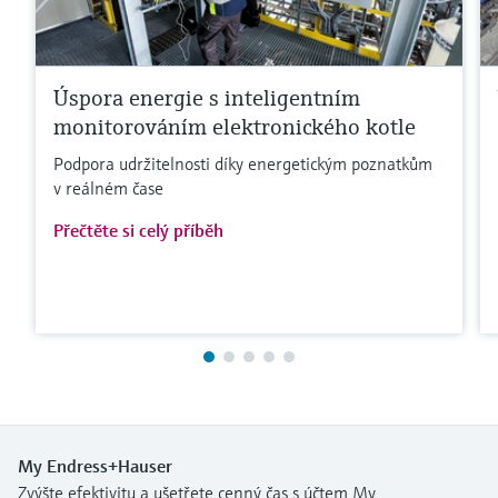
Úspora energie s inteligentním
monitorováním elektronického kotle
Podpora udržitelnosti díky energetickým poznatkům
v reálném čase
Přečtěte si celý příběh
My Endress+Hauser
Zvýšte efektivitu a ušetřete cenný čas s účtem My