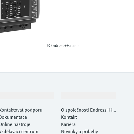
©Endress+Hauser
Podpora
Společnost
Kontaktovat podporu
O společnosti Endress+Ha
Dokumentace
user
Kontakt
Online nástroje
Kariéra
Vzdělávací centrum
Novinky a příběhy