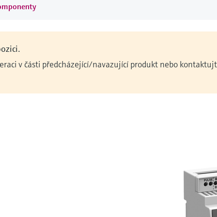
komponenty
ozici.
raci v části předcházející/navazující produkt nebo kontaktuj