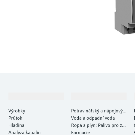
Výrobky a Servis
Průmysl
Výrobky
Potravinářský a nápojový p
Průtok
růmysl
Voda a odpadní voda
Hladina
Ropa a plyn: Palivo pro za
Analýza kapalin
myšlení
Farmacie