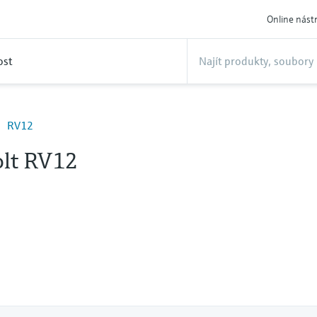
Online nást
ost
RV12
lt RV12