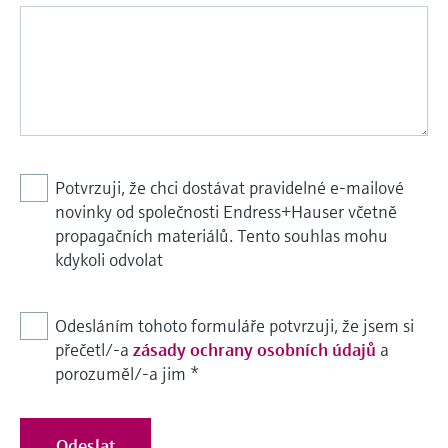
Měření přenosu mikrovln
Měření hladin pomocí mikrovlnné
transparentností procesů na úrovni
Vyhledávání, výběr a konfigurace produktů
bariéry
pomocí parametrů aplikace
rozhodování
Technologie Memosens
Prohlížeč zařízení
Měření hladiny pomocí tlaku
Nakupovat vše
Získejte přístup ke specifickým informacím
o daném přístroji (návodům k obsluze,
Nakupovat vše
technickým informacím, modernější náhradě
a náhradních dílech) zadáním
Potvrzuji, že chci dostávat pravidelné e-mailové
Endress+Hauser výrobního čísla, které se
Vyhledávač náhradních dílů
novinky od společnosti Endress+Hauser včetně
nachází na typovém štítku přístroje.
Vyhledat náhradní díly podle kořenového
propagačních materiálů. Tento souhlas mohu
adresáře produktu, objednacího kódu nebo
kdykoli odvolat
sériového čísla
Odesláním tohoto formuláře potvrzuji, že jsem si
přečetl/-a
zásady ochrany osobních údajů
a
porozuměl/-a jim
*
Odeslat