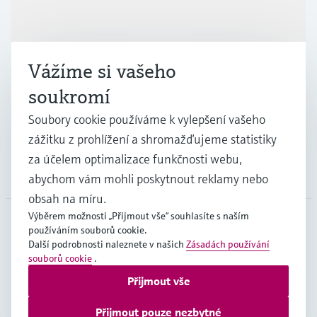
Výrobky a Servis
Vážíme si vašeho
Průmysl
soukromí
Soubory cookie používáme k vylepšení vašeho
Podpora
zážitku z prohlížení a shromažďujeme statistiky
za účelem optimalizace funkčnosti webu,
Společnost
abychom vám mohli poskytnout reklamy nebo
obsah na míru.
Výběrem možnosti „Přijmout vše“ souhlasíte s naším
používáním souborů cookie.
CZE
•
čeština
Další podrobnosti naleznete v našich
Zásadách používání
souborů cookie
.
Přijmout vše
Copyright © Endress+Hauser Group Services AG
Imprint
Podmínky používání
Ochrana dat
Přijmout pouze nezbytné