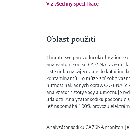
Viz všechny specifikace
Oblast použití
Chraňte své parovodní okruhy a ionexo
analyzátoru sodíku CA76NA! Zvýšení ko
čisté nebo napájecí vodě do kotlů indi
kontaminantů. To může způsobit vážné
nutnost nákladných oprav. CA76NA je v
analyzátor čistoty vody a umožňuje rych
událostí. Analyzátor sodíku podporuje s
jež napomáhá 100% provozu elektrárn
Analyzátor sodíku CA76NA monitoruje 