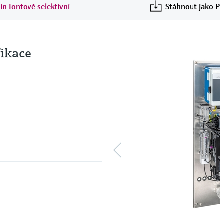
in Iontově selektivní
Stáhnout jako 
fikace