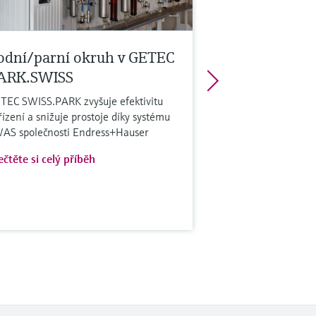
odní/parní okruh v GETEC
ARK.SWISS
TEC SWISS.PARK zvyšuje efektivitu
řízení a snižuje prostoje díky systému
AS společnosti Endress+Hauser
ečtěte si celý příběh