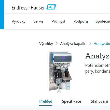
Výrobky
Servis
Průmysl
Podpora
Společn
Výrobky
Analýza kapalin
Analyzát
Analyz
Potenciometri
páry, kondenz
Přehled
Specifikace
Stahování