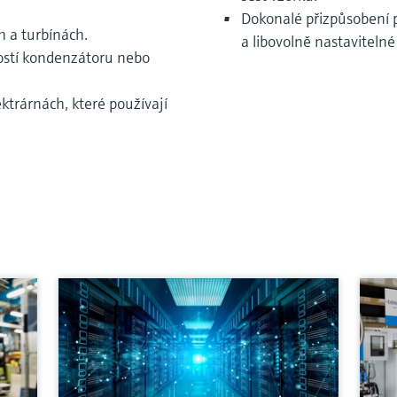
Dokonalé přizpůsobení p
ch a turbínách.
a libovolně nastavitelné
ností kondenzátoru nebo
ektrárnách, které používají