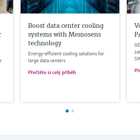
Boost data center cooling
V
r
systems with Memosens
P
technology
GE
za
Energy-efficient cooling solutions for
SW
e
large data centers
Př
Přečtěte si celý příběh