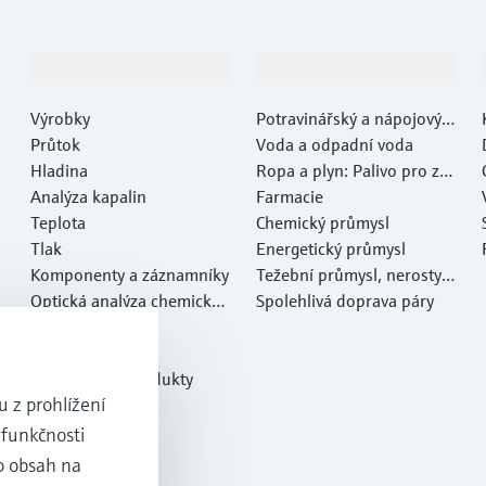
Výrobky a Servis
Průmysl
Výrobky
Potravinářský a nápojový p
Průtok
růmysl
Voda a odpadní voda
Hladina
Ropa a plyn: Palivo pro za
Analýza kapalin
myšlení
Farmacie
Teplota
Chemický průmysl
Tlak
Energetický průmysl
Komponenty a záznamníky
Težební průmysl, nerosty a
Optická analýza chemickýc
kovy
Spolehlivá doprava páry
h vlastností
Netilion IIoT
Software
Doporučené produkty
 z prohlížení
Online nástroje
Servis
 funkčnosti
o obsah na