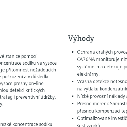
Výhody
Ochrana drahých provoz
vé stanice pomocí
CA76NA monitoruje nízk
ncentrace sodíku ve vysoce
systémech a detekuje p
kuje přítomnost nežádoucích
elektrárny.
 poškození a v důsledku
Včasná detekce netěsno
ysoce přesný on-line
na výtlaku kondenzátníc
lou detekci kritických
Nízké provozní náklady 
trategii preventivní údržby,
Přesné měření: Samosta
y.
přesnou kompenzaci tep
Optimalizované investič
nízké koncentrace sodíku
šest vzorků.