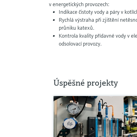
v energetických provozech:
Indikace čistoty vody a páry v kotlí
Rychlá výstraha při zjištění netěs
průniku katexů.
Kontrola kvality přídavné vody v el
odsolovací provozy.
Úspěšné projekty