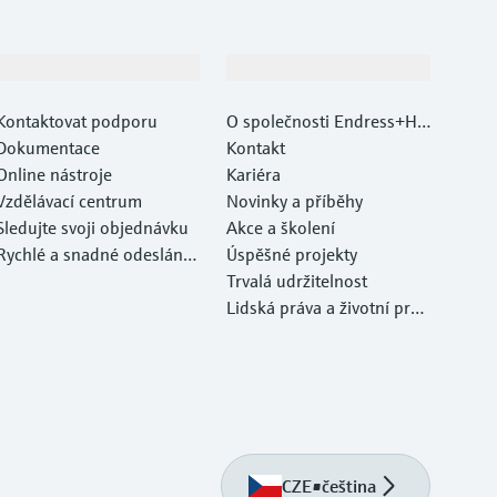
Podpora
Společnost
Kontaktovat podporu
O společnosti Endress+Ha
Dokumentace
user
Kontakt
Online nástroje
Kariéra
Vzdělávací centrum
Novinky a příběhy
Sledujte svoji objednávku
Akce a školení
Rychlé a snadné odeslání v
Úspěšné projekty
ašeho zařízení
Trvalá udržitelnost
Lidská práva a životní pros
tředí
CZE
•
čeština