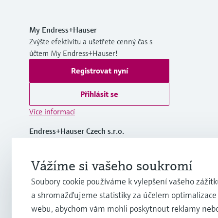
My Endress+Hauser
Zvýšte efektivitu a ušetřete cenný čas s
účtem My Endress+Hauser!
Registrovat nyní
Přihlásit se
Více informací
Endress+Hauser Czech s.r.o.
Czech Republic
Vážíme si vašeho soukromí
+420 234 724 450
Soubory cookie používáme k vylepšení vašeho zážitku
a shromažďujeme statistiky za účelem optimalizace
info.cz@endress.com
webu, abychom vám mohli poskytnout reklamy neb