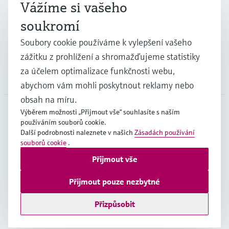
Průmysl
Vážíme si vašeho
soukromí
Podpora
Soubory cookie používáme k vylepšení vašeho
zážitku z prohlížení a shromažďujeme statistiky
za účelem optimalizace funkčnosti webu,
Společnost
abychom vám mohli poskytnout reklamy nebo
obsah na míru.
Výběrem možnosti „Přijmout vše“ souhlasíte s naším
používáním souborů cookie.
CZE
•
čeština
Další podrobnosti naleznete v našich
Zásadách používání
souborů cookie
.
Přijmout vše
Copyright © Endress+Hauser Group Services AG
Imprint
Podmínky používání
Ochrana dat
Přijmout pouze nezbytné
Všeobecné obchodní podmínky
Přizpůsobit