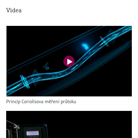
Videa
Princip Coriolisova měření průtoku