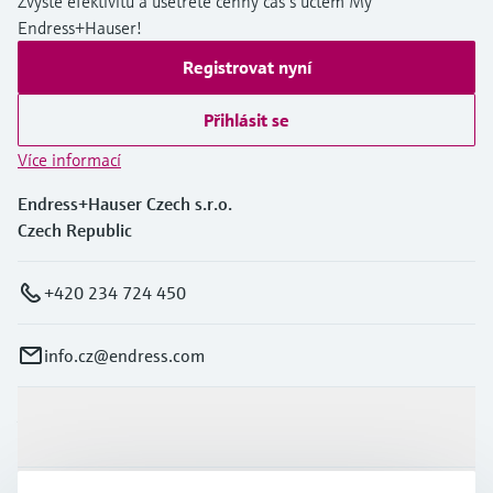
Zvýšte efektivitu a ušetřete cenný čas s účtem My
Endress+Hauser!
Registrovat nyní
Přihlásit se
Více informací
Endress+Hauser Czech s.r.o.
Czech Republic
+420 234 724 450
info.cz@endress.com
Výrobky a Servis